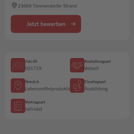
23669 Timmendorfer Strand
Jobbörse
Jetzt bewerben
Job-ID
Anstellungsart
931719
Vollzeit
Bereich
Einstiegsart
Lebensmittelproduktion
Ausbildung
Vertragsart
befristet