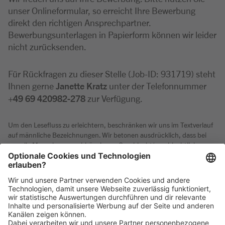
unser Onlineformular, so erreicht Ihre Bewerbung
direkt den richtigen Ansprechpartner.
Bewerbungsunterlagen in Papierform können wir leider
nicht zurücksenden.
Für Rückfragen zu dieser Stelle (Job-ID: 931719) steht
Ihnen gerne
Janette Kratz
unter der Telefonnummer
+49 69 420982-278
zur Verfügung.
Um den Lesefluss zu erleichtern, beschränken wir uns im Textverlauf
auf männliche Bezeichnungen. Wir betonen ausdrücklich, dass bei
uns alle Menschen - unabhängig von Geschlecht/geschlechtlicher
Identität, ethnischer Herkunft und Nationalität, sozialer Herkunft,
Religion/Weltanschauung, körperlicher und geistiger Fähigkeiten,
Alter sowie sexueller Orientierung oder weiterer individueller
Merkmale - gleichermaßen willkommen sind.