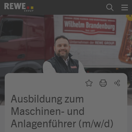
Zum Inhalt springen
Startseite
REWE Group als Arbeitgeber
Ausbildung & Studium
Praktikum & Werkstudium
Direkteinstiege
Ausbildung zum
Mein Kandidat:innenprofil
Maschinen- und
Anlagenführer (m/w/d)