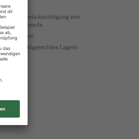
technik
en unter Berücksichtigung von
tätsmanagements
sowie Anlagen
rnst produktgerechtes Lagern