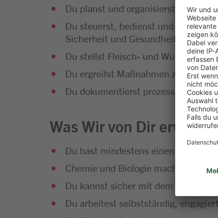
Du planst und organisierst auftrags
Du steuerst, bedienst und kontrolli
Sicherheit und Gesundheitsschutz b
Du stellst Fleisch- und Wurstwaren 
Du ergreifst Maßnahmen zur Sicheru
Du dokumentierst prozess- und qual
Was Wir von Dir erwarten
Du hast mindestens einen mittleren
Chemie und Biologie machen dir Sp
Du kannst sicher mit dem Compute
Du arbeitest selbstständig, engagiert