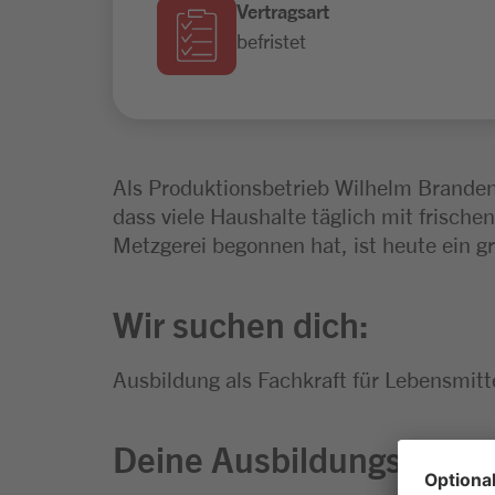
Vertragsart
befristet
Als Produktionsbetrieb Wilhelm Branden
dass viele Haushalte täglich mit frische
Metzgerei begonnen hat, ist heute ein 
Wir suchen dich:
Ausbildung als Fachkraft für Lebensmitt
Deine Ausbildungsinhalt