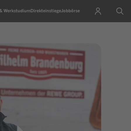
 & Werkstudium
Direkteinstiege
Jobbörse