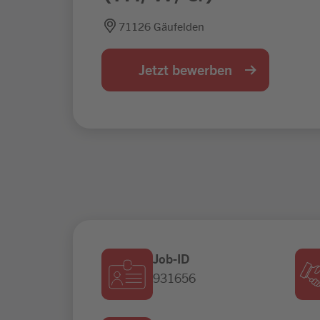
71126 Gäufelden
Jetzt bewerben
Job-ID
931656