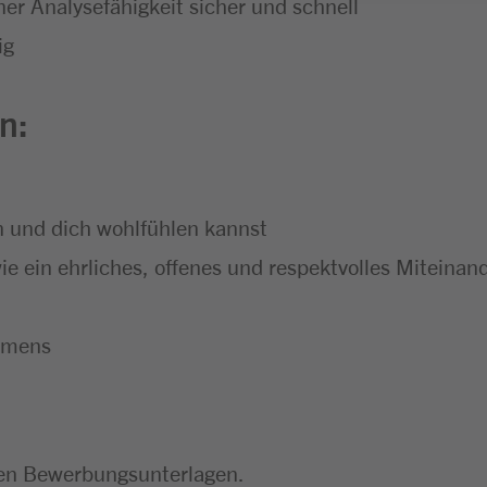
ner Analysefähigkeit sicher und schnell
ig
n:
n und dich wohlfühlen kannst
wie ein ehrliches, offenes und respektvolles Miteinan
ehmens
gen Bewerbungsunterlagen.