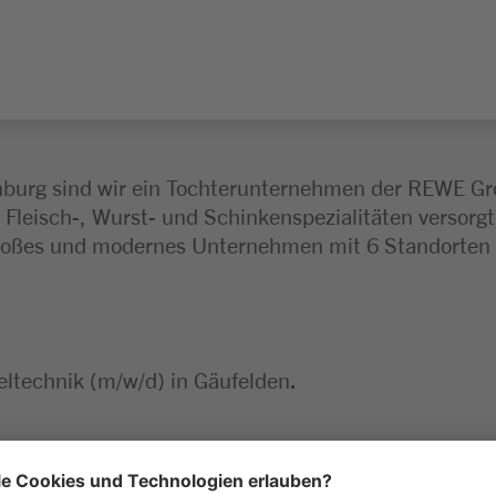
burg sind wir ein Tochterunternehmen der REWE Grou
n Fleisch-, Wurst- und Schinkenspezialitäten versorgt
großes und modernes Unternehmen mit 6 Standorten 
eltechnik (m/w/d) in Gäufelden
.
e: