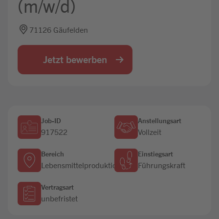
(m/w/d)
Jobbörse
71126 Gäufelden
Jetzt bewerben
Job-ID
Anstellungsart
917522
Vollzeit
Bereich
Einstiegsart
Lebensmittelproduktion
Führungskraft
Vertragsart
unbefristet