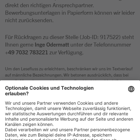
direkt den richtigen Ansprechpartner.
Bewerbungsunterlagen in Papierform können wir leider
nicht zurücksenden.
Für Rückfragen zu dieser Stelle (Job-ID: 917522) steht
Ihnen gerne
Inge Odermatt
unter der Telefonnummer
+49 7032 783221
zur Verfügung.
Um den Lesefluss zu erleichtern, beschränken wir uns im Textverlauf
auf männliche Bezeichnungen. Wir betonen ausdrücklich, dass bei
uns alle Menschen - unabhängig von Geschlecht/geschlechtlicher
Identität, ethnischer Herkunft und Nationalität, sozialer Herkunft,
Religion/Weltanschauung, körperlicher und geistiger Fähigkeiten,
Alter sowie sexueller Orientierung oder weiterer individueller
Merkmale - gleichermaßen willkommen sind.