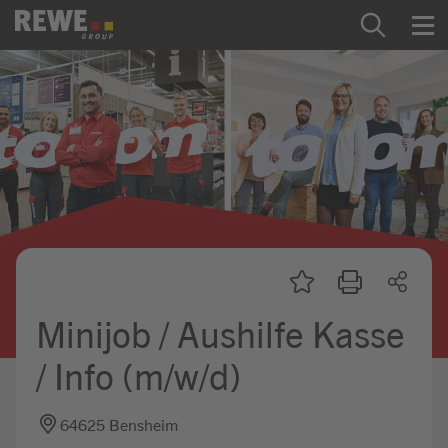
Zum Inhalt springen
Startseite
REWE Group als Arbeitgeber
Ausbildung & Studium
Praktikum & Werkstudium
Direkteinstiege
Minijob / Aushilfe Kasse
Mein Kandidat:innenprofil
/ Info (m/w/d)
64625 Bensheim