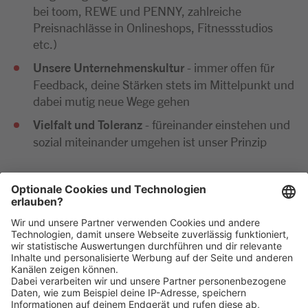
bei toom, REWE und PENNY, zahlreiche
Preisnachlässe in Onlineshops, Fitnessstudios
etc.)
Unsere Unternehmenskultur
- immer offen für
Feedback, deine Stärken stets im Mittelpunkt und
dabei mutig neue Wege gehen
Vielfalt und Toleranz
- füreinander einstehen und
sozial miteinander umgehen ist unser Prinzip
Wir freuen uns sehr auf deine Bewerbung. Bitte reiche
diese ausschließlich digital ein. Im Anschluss an deine
Bewerbung kommen wir zeitnah per E-Mail oder
telefonisch auf dich zu.