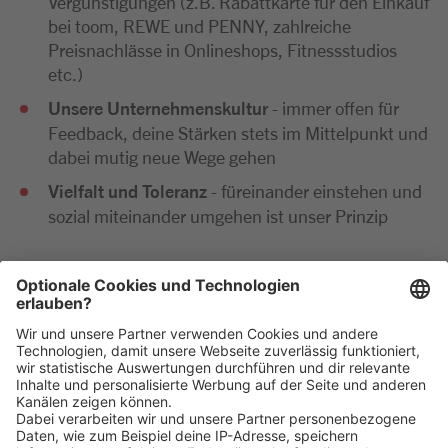
Vergünstigungen (z.B. Rabattkarte für den Einkauf
bei toom, REWE und PENNY, zahlreiche
Preisnachlässe in Onlineshops, Fitnessstudios
etc.)
Unsere Unternehmenskultur
- immer offen für
Feedback, deine Stärken stets im Mittelpunkt und
dabei mutig neue Wege gehen
Vielfalt und Toleranz
- füreinander einstehen und
sozial miteinander umgehen ist unser Prinzip
Wir freuen uns sehr auf deine Bewerbung. Bitte reiche
diese ausschließlich digital ein. Im Anschluss an deine
Bewerbung kommen wir zeitnah per E-Mail oder
telefonisch auf dich zu.