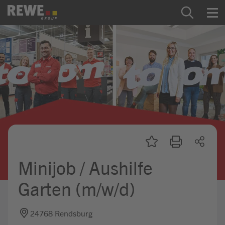
Zum Inhalt springen
Startseite
REWE Group als Arbeitgeber
Ausbildung & Studium
Praktikum & Werkstudium
Direkteinstiege
Minijob / Aushilfe
Mein Kandidat:innenprofil
Garten (m/w/d)
24768 Rendsburg