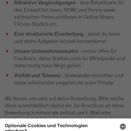
Attraktive Vergünstigungen
- eine Rabattkarte für
den Einkauf bei toom, REWE und Penny sowie
zahlreichen Preisnachlässen in Online-Shops,
Fitness-Studios etc.
Eine strukturierte Einarbeitung
- damit du toom
und deine Aufgaben schnell kennenlernst
Unsere Unternehmenskultur -
immer offen für
Feedback, deine Stärken stets im Mittelpunkt und
dabei mutig neue Wege gehen
Vielfalt und Toleranz
- füreinander einstehen und
sozial miteinander umgehen ist unser Prinzip
Wir freuen uns sehr auf deine Bewerbung. Bitte reiche
diese ausschließlich digital ein. Im Anschluss an deine
Bewerbung kommen wir zeitnah per E-Mail oder
telefonisch auf dich zu.