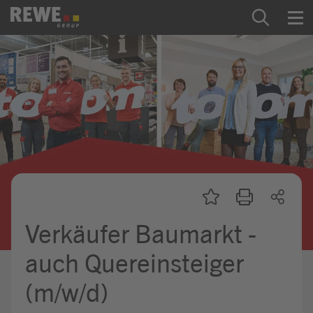
Zum Inhalt springen
Startseite
REWE Group als Arbeitgeber
Ausbildung & Studium
Praktikum & Werkstudium
Direkteinstiege
Verkäufer Baumarkt -
Mein Kandidat:innenprofil
auch Quereinsteiger
(m/w/d)