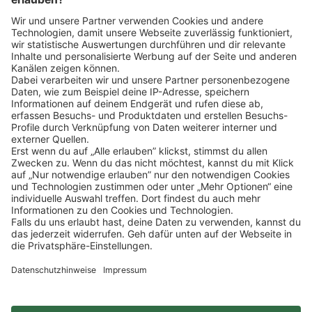
Bei Rückfragen zu der Position wende dich gerne
telefonisch an die Marktleitung unter: 06061 96711-0
Klicke
hier
, um alle offenen Jobs zu sehen.
Impressum
Datenschutz
Privatsphäre-Einstellungen
FAQ
Veranstaltungen
Sitemap