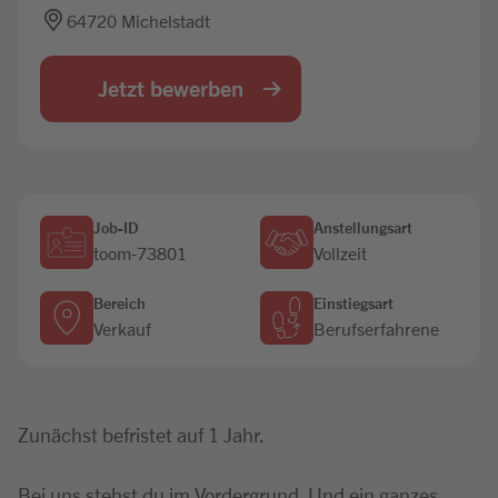
64720 Michelstadt
Jobbörse
Jetzt bewerben
Job-ID
Anstellungsart
toom-73801
Vollzeit
Bereich
Einstiegsart
Verkauf
Berufserfahrene
Zunächst befristet auf 1 Jahr.
Bei uns stehst du im Vordergrund. Und ein ganzes