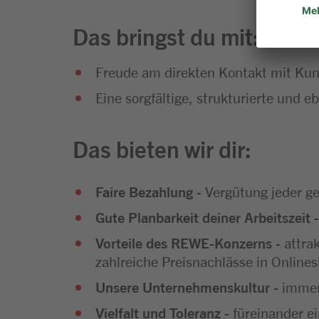
Das bringst du mit:
Freude am direkten Kontakt mit Kun
Eine sorgfältige, strukturierte und 
Das bieten wir dir:
Faire Bezahlung
- Vergütung jeder ge
Gute Planbarkeit deiner Arbeitszeit
-
Vorteile des REWE-Konzerns
- attra
zahlreiche Preisnachlässe in Onlines
Unsere Unternehmenskultur
- immer
Vielfalt und Toleranz
- füreinander e