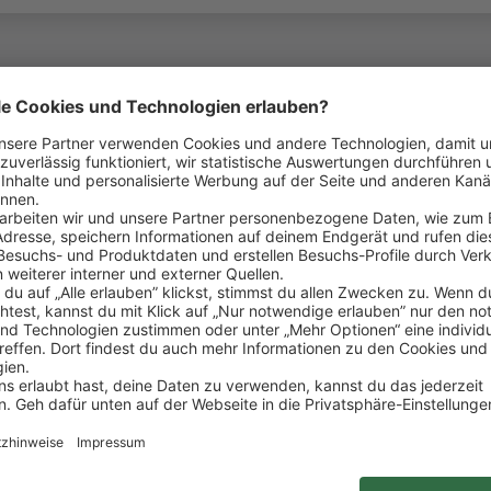
ein ganzes Team hinter dir: Denn Respekt, gegensei
lcher Position du bei uns arbeitest.
ind Teil der REWE Group. Bundesweit betreiben wir 
und Verabschiedung unserer Kund:innen
gängen und vertrauensvoller Umgang mit Zahlungsmi
ion des Kassenbereichs sowie Nachräumen von Ware