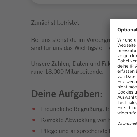
Zunächst befristet.
Bei uns stehst du im Vordergrund. Und 
sind für uns das Wichtigste – egal, in we
Unsere Zahlen, Daten und Fakten: Wir s
rund 18.000 Mitarbeitende.
Deine Aufgaben:
Freundliche Begrüßung, Bedienung 
Korrekte Abwicklung von Kassiervor
Pflege und ansprechende Präsentat