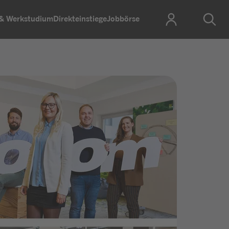
 & Werkstudium
Direkteinstiege
Jobbörse