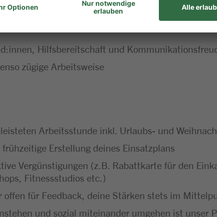
d:innen, Hilfsbereitschaft und Kommunikationsfreu
ebenso zügige Arbeitsweise
leisteten Arbeitsstunde inkl. Urlaubs- und Weihnach
 frühzeitige Erstellung deines Einsatzplans
ktive Vergünstigungen (z.B. Rabattkarte für den Ei
hops, Fitnessstudios etc.)
 offen für Feedback, deine Stärken stets im Mittel
instehen und sozial miteinander umgehen ist unser P