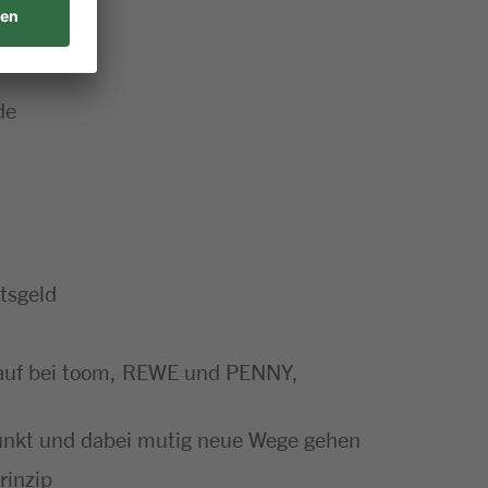
de
tsgeld
nkauf bei toom, REWE und PENNY,
punkt und dabei mutig neue Wege gehen
rinzip