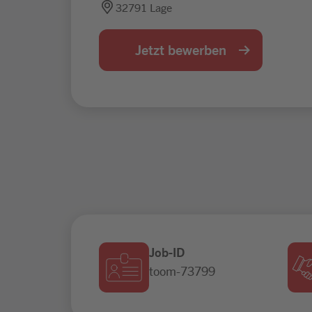
32791 Lage
Jetzt bewerben
Job-ID
toom-73799