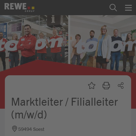
Zum Inhalt springen
Startseite
REWE Group als Arbeitgeber
Ausbildung & Studium
Praktikum & Werkstudium
Direkteinstiege
Marktleiter / Filialleiter
Mein Kandidat:innenprofil
(m/w/d)
59494 Soest