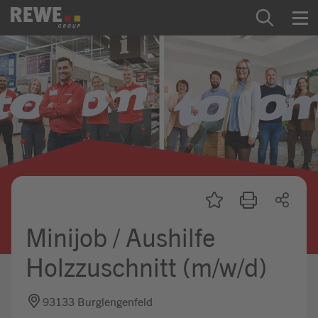
Zum Inhalt springen
Startseite
REWE Group als Arbeitgeber
Ausbildung & Studium
Praktikum & Werkstudium
Direkteinstiege
Minijob / Aushilfe
Mein Kandidat:innenprofil
Holzzuschnitt (m/w/d)
93133 Burglengenfeld