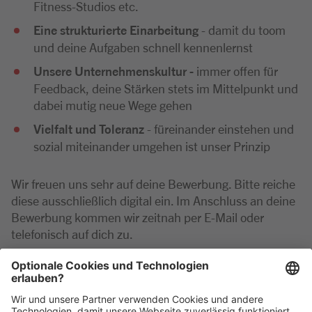
Fitness-Studios etc.
Eine strukturierte Einarbeitung
- damit du toom
und deine Aufgaben schnell kennenlernst
Unsere Unternehmenskultur -
immer offen für
Feedback, deine Stärken stets im Mittelpunkt und
dabei mutig neue Wege gehen
Vielfalt und Toleranz
- füreinander einstehen und
sozial miteinander umgehen ist unser Prinzip
Wir freuen uns sehr auf deine Bewerbung. Bitte reiche
diese ausschließlich digital ein. Im Anschluss an deine
Bewerbung kommen wir zeitnah per E-Mail oder
telefonisch auf dich zu.
Bei Rückfragen zu der Position wende dich gerne
telefonisch an die Marktleitung unter: 09471 602731-
0