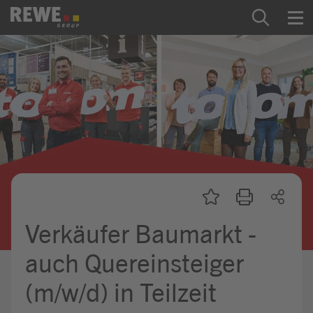
Zum Inhalt springen
Startseite
REWE Group als Arbeitgeber
Ausbildung & Studium
Praktikum & Werkstudium
Direkteinstiege
Verkäufer Baumarkt -
Mein Kandidat:innenprofil
auch Quereinsteiger
(m/w/d) in Teilzeit