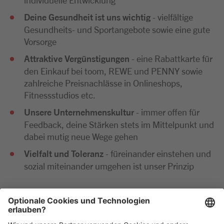
Deine Gesundheit ist uns wichtig
- vielfältige
Gesundheits- und Sportangebote sowie eine gute
Vorsorge
Attraktive Vergünstigungen
- eine Rabattkarte für
den Einkauf bei toom, REWE und PENNY sowie
zahlreiche Preisnachlässe in Onlineshops,
Fitnessstudios etc.
Unsere Unternehmenskultur
- immer offen für
Feedback, deine Stärken stets im Mittelpunkt und
dabei mutig neue Wege gehen
Vielfalt und Toleranz
- füreinander einstehen und
sozial miteinander umgehen ist unser Prinzip
Wir freuen uns sehr auf deine Bewerbung. Bitte reiche
diese ausschließlich digital ein. Im Anschluss an deine
Bewerbung kommen wir zeitnah per E-Mail oder