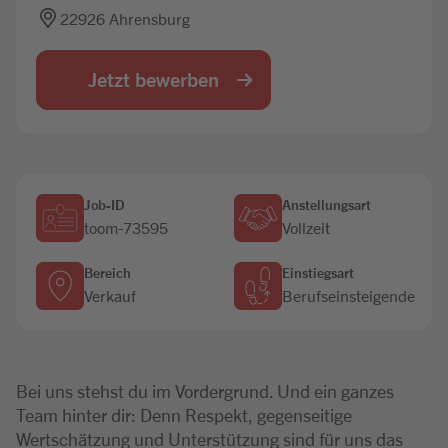
22926 Ahrensburg
Jobbörse
Jetzt bewerben
Job-ID
Anstellungsart
toom-73595
Vollzeit
Bereich
Einstiegsart
Verkauf
Berufseinsteigende
Bei uns stehst du im Vordergrund. Und ein ganzes
Team hinter dir: Denn Respekt, gegenseitige
Wertschätzung und Unterstützung sind für uns das