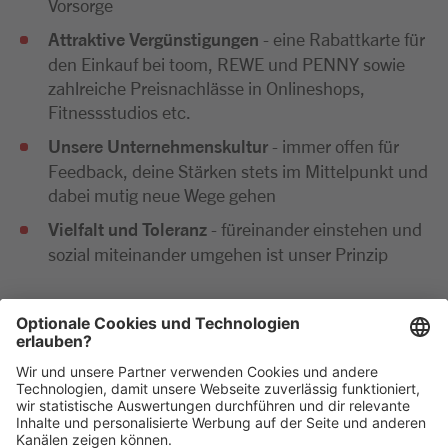
Vorsorge
Attraktive Vergünstigungen
- eine Rabattkarte für
den Einkauf bei toom, REWE und PENNY sowie
zahlreiche Preisnachlässe in Onlineshops,
Fitnessstudios etc.
Unsere Unternehmenskultur
- immer offen für
Feedback, deine Stärken stets im Mittelpunkt und
dabei mutig neue Wege gehen
Vielfalt und Toleranz
- füreinander einstehen und
sozial miteinander umgehen ist unser Prinzip
Wir freuen uns sehr auf deine Bewerbung. Bitte reiche
diese ausschließlich digital ein. Im Anschluss an deine
Bewerbung kommen wir zeitnah per E-Mail oder
telefonisch auf dich zu.