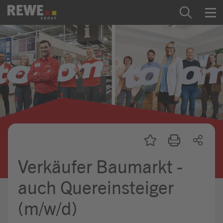
Zum Inhalt springen
Startseite
REWE Group als Arbeitgeber
Ausbildung & Studium
Praktikum & Werkstudium
Direkteinstiege
Verkäufer Baumarkt -
Mein Kandidat:innenprofil
auch Quereinsteiger
(m/w/d)