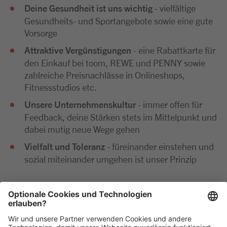
Deine Gesundheit ist uns wichtig
- vielfältige
Gesundheits- und Sportangebote sowie eine gute
Vorsorge
Attraktive Vergünstigungen
- eine Rabattkarte für
den Einkauf bei toom, REWE und PENNY sowie
zahlreiche Preisnachlässe in Onlineshops,
Fitnessstudios etc.
Unsere Unternehmenskultur
- immer offen für
Feedback, deine Stärken stets im Mittelpunkt und
dabei mutig neue Wege gehen
Vielfalt und Toleranz
- füreinander einstehen und
sozial miteinander umgehen ist unser Prinzip
Wir freuen uns sehr auf deine Bewerbung. Bitte reiche
diese ausschließlich digital ein. Im Anschluss an deine
Bewerbung kommen wir zeitnah per E-Mail oder
telefonisch auf dich zu.