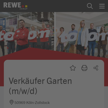
Zum Inhalt springen
Startseite
REWE Group als Arbeitgeber
Ausbildung & Studium
Praktikum & Werkstudium
Direkteinstiege
Verkäufer Garten
Mein Kandidat:innenprofil
(m/w/d)
50969 Köln-Zollstock