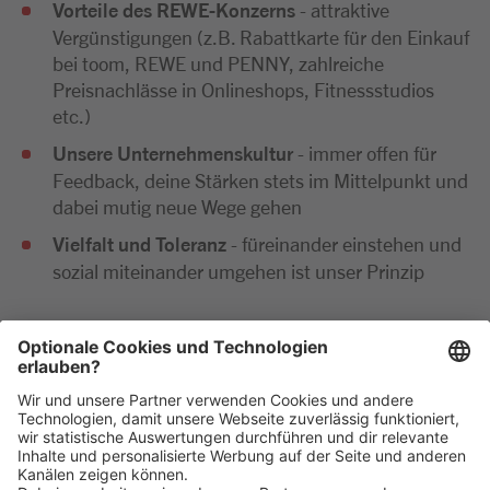
Vorteile des REWE-Konzerns
- attraktive
Vergünstigungen (z.B. Rabattkarte für den Einkauf
bei toom, REWE und PENNY, zahlreiche
Preisnachlässe in Onlineshops, Fitnessstudios
etc.)
Unsere Unternehmenskultur
- immer offen für
Feedback, deine Stärken stets im Mittelpunkt und
dabei mutig neue Wege gehen
Vielfalt und Toleranz
- füreinander einstehen und
sozial miteinander umgehen ist unser Prinzip
Wir freuen uns sehr auf deine Bewerbung. Bitte reiche
diese ausschließlich digital ein. Im Anschluss an deine
Bewerbung kommen wir zeitnah per E-Mail oder
telefonisch auf dich zu.