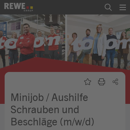
Zum Inhalt springen
Startseite
REWE Group als Arbeitgeber
Ausbildung & Studium
Praktikum & Werkstudium
Direkteinstiege
Minijob / Aushilfe
Mein Kandidat:innenprofil
Schrauben und
Beschläge (m/w/d)