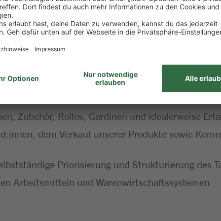
gen sowie das Anbringen von Beschilderungen
em Handlungsspielraum, z.B. bei Reklamationen sowi
mann/Kauffrau im Einzel-/Großhandel (m/w/d), Verkä
er:in, Raumausstatter:in oder als Quereinsteiger:in
ben, Zubehör, Rollos, Gardinen und idealerweise Er
nd:innen, dem Verkauf unserer Produkte sowie Komm
 selbstständige Priorisierung und Strukturierung des 
alen Arbeitsmitteln und Warenwirtschaftssystemen