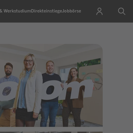
 & Werkstudium
Direkteinstiege
Jobbörse