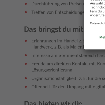
Durchführung von Preisauszeichnun
Treffen von Entscheidungen in dein
Das bringst du mit:
Erfahrungen im Handel z.B. als Kauf
Handwerk, z.B. als Maler:in, Lackier
Interesse am Sortimentsbereich Far
Freude am direkten Kontakt mit Ku
Lösungsorientierung
Organisationsfähigkeit, z.B. für die
Offenheit für den Umgang mit digit
Das bieten wir dir: