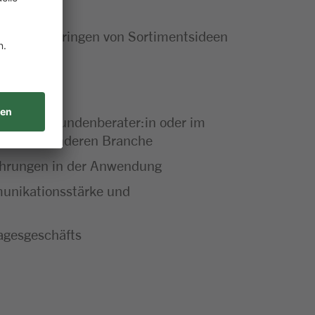
e das Einbringen von Sortimentsideen
ufer:in, Kundenberater:in oder im
 aus einer anderen Branche
fahrungen in der Anwendung
unikationsstärke und
Tagesgeschäfts