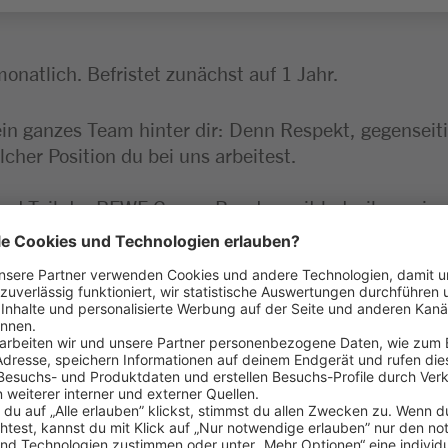
monatlich. Befristet zunächst auf 1 Jahr.
ein ganzes Team hinter dir: Denn Respekt, gegensei
lcher Position du bei uns arbeitest.
ind Teil der REWE Group. Bundesweit betreiben wir 
g sowie Erstellung von Warenbestellungen unserer
 und Orientierung an den Wünschen der Kund:innen
atzierung von Produkten sowie Aktionswaren in dei