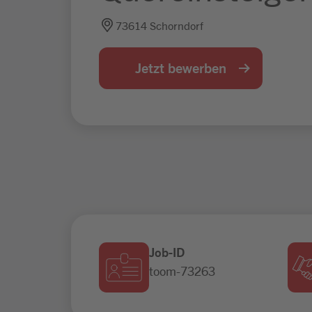
73614 Schorndorf
Jetzt bewerben
Job-ID
toom-73263