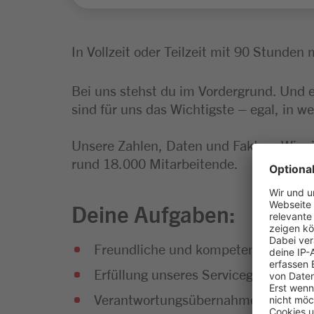
In Vollzeit oder Teilzeit mit 90 Stunden 
Bei uns stehst du im Vordergrund. Und 
sind für uns das Wichtigste – egal, in we
Unsere Zahlen, Daten und Fakten: Wir s
rund 18.000 Mitarbeitende.
Deine Aufgaben:
Freundliche und kompetente Beratun
Erfüllung unseres Servicegedankens
Verantwortungsübernahme für die Pl