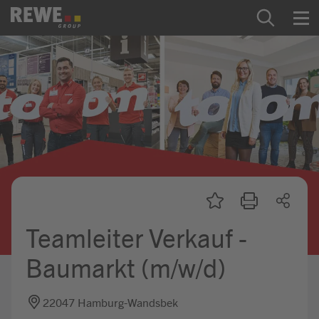
Zum Inhalt springen
Startseite
REWE Group als Arbeitgeber
Ausbildung & Studium
Praktikum & Werkstudium
Direkteinstiege
Teamleiter Verkauf -
Mein Kandidat:innenprofil
Baumarkt (m/w/d)
22047 Hamburg-Wandsbek