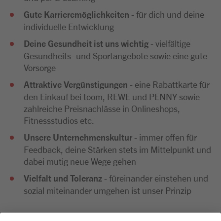
Gute Karrieremöglichkeiten
- für dich und deine
individuelle Entwicklung
Deine Gesundheit ist uns wichtig
- vielfältige
Gesundheits- und Sportangebote sowie eine gute
Vorsorge
Attraktive Vergünstigungen
- eine Rabattkarte für
den Einkauf bei toom, REWE und PENNY sowie
zahlreiche Preisnachlässe in Onlineshops,
Fitnessstudios etc.
Unsere Unternehmenskultur
- immer offen für
Feedback, deine Stärken stets im Mittelpunkt und
dabei mutig neue Wege gehen
Vielfalt und Toleranz
- füreinander einstehen und
sozial miteinander umgehen ist unser Prinzip
Wir freuen uns sehr auf deine Bewerbung. Bitte reiche