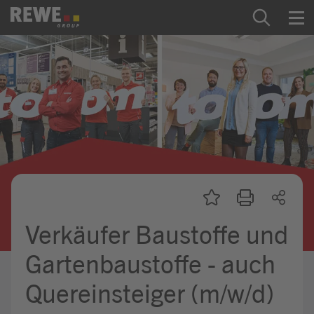
Zum Inhalt springen
Startseite
REWE Group als Arbeitgeber
Ausbildung & Studium
Praktikum & Werkstudium
Direkteinstiege
Verkäufer Baustoffe und
Mein Kandidat:innenprofil
Gartenbaustoffe - auch
Quereinsteiger (m/w/d)