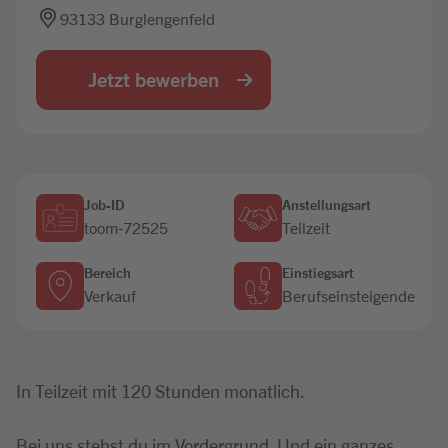
93133 Burglengenfeld
Jobbörse
Jetzt bewerben
Job-ID
Anstellungsart
toom-72525
Teilzeit
Bereich
Einstiegsart
Verkauf
Berufseinsteigende
In Teilzeit mit 120 Stunden monatlich.
Bei uns stehst du im Vordergrund. Und ein ganzes