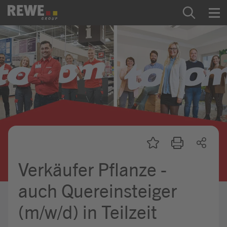
Zum Inhalt springen
Startseite
REWE Group als Arbeitgeber
Ausbildung & Studium
Praktikum & Werkstudium
Direkteinstiege
Verkäufer Pflanze -
Mein Kandidat:innenprofil
auch Quereinsteiger
(m/w/d) in Teilzeit