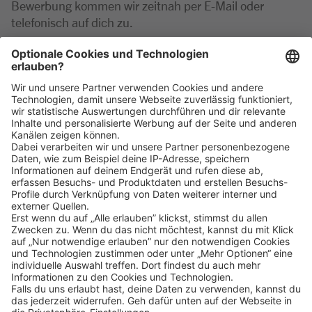
Bewerbung kommen wir zeitnah per E-Mail oder
telefonisch auf dich zu.
Bei Rückfragen zu der Position wende dich gerne
telefonisch an die Marktleitung unter: 09471 602731-
0
Klicke
hier
, um alle offenen Jobs zu sehen.
Impressum
Datenschutz
Privatsphäre-Einstellungen
FAQ
Veranstaltungen