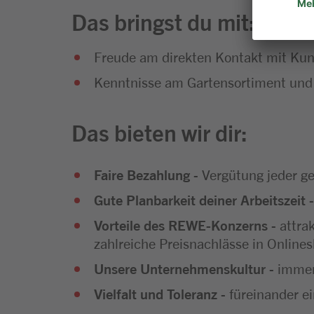
Das bringst du mit:
Freude am direkten Kontakt mit Kun
Kenntnisse am Gartensortiment und
Das bieten wir dir:
Faire Bezahlung
- Vergütung jeder ge
Gute Planbarkeit deiner Arbeitszeit
-
Vorteile des REWE-Konzerns
- attr
zahlreiche Preisnachlässe in Onlines
Unsere Unternehmenskultur
- immer
Vielfalt und Toleranz
- füreinander e