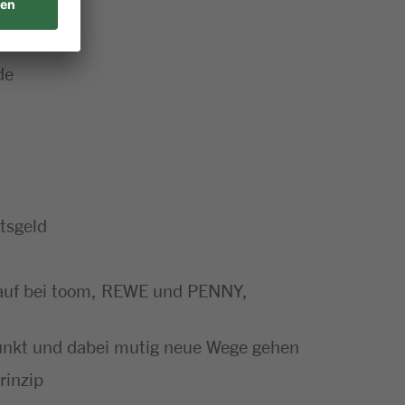
de
tsgeld
nkauf bei toom, REWE und PENNY,
punkt und dabei mutig neue Wege gehen
rinzip