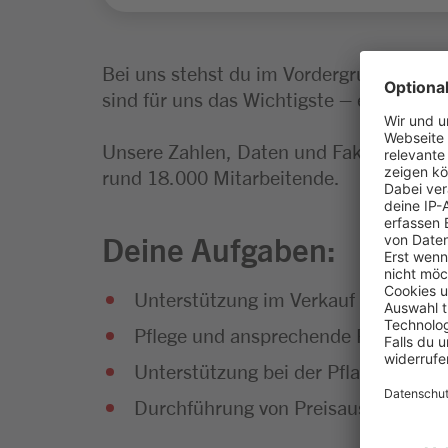
Bei uns stehst du im Vordergrund. Und 
sind für uns das Wichtigste – egal, in we
Unsere Zahlen, Daten und Fakten: Wir s
rund 18.000 Mitarbeitende.
Deine Aufgaben:
Unterstützung im Verkauf sowie fre
Pflege und ansprechende Präsentat
Unterstützung bei der Pflanzenpfleg
Durchführung von Preisauszeichnun