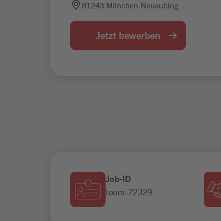
81243 München-Neuaubing
Jetzt bewerben
Job-ID
toom-72329