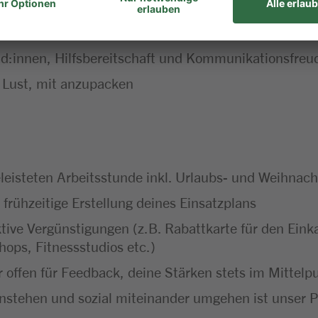
d:innen, Hilfsbereitschaft und Kommunikationsfreu
 Lust, mit anzupacken
leisteten Arbeitsstunde inkl. Urlaubs- und Weihnach
 frühzeitige Erstellung deines Einsatzplans
aktive Vergünstigungen (z.B. Rabattkarte für den Ei
hops, Fitnessstudios etc.)
 offen für Feedback, deine Stärken stets im Mittel
instehen und sozial miteinander umgehen ist unser P