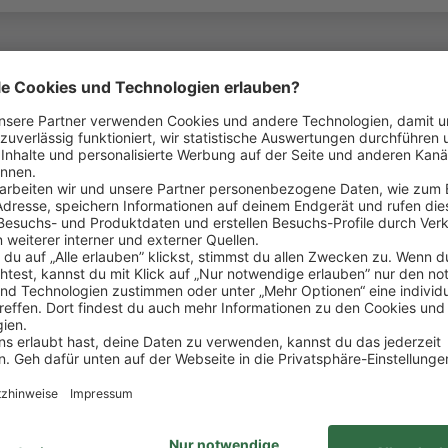
ein ganzes Team hinter dir: Denn Respekt, gegensei
lcher Position du bei uns arbeitest.
ind Teil der REWE Group. Bundesweit betreiben wir 
undliche und kompetente Beratung unserer Kund:inn
ion des Verkaufsbereichs sowie Nachräumen von Wa
e
gen