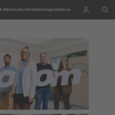
 & Werkstudium
Direkteinstiege
Jobbörse