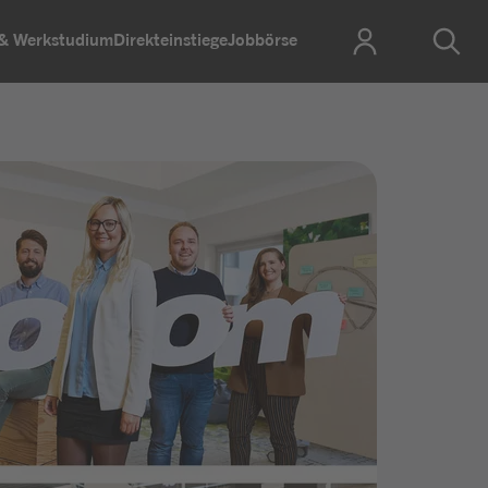
 & Werkstudium
Direkteinstiege
Jobbörse