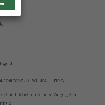
de
tsgeld
nkauf bei toom, REWE und PENNY,
punkt und dabei mutig neue Wege gehen
rinzip