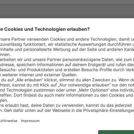
ein ganzes Team hinter dir: Denn Respekt, gegensei
lcher Position du bei uns arbeitest.
ind Teil der REWE Group. Bundesweit betreiben wir 
und Verabschiedung unserer Kund:innen
gängen und vertrauensvoller Umgang mit Zahlungsmi
ion des Kassenbereichs sowie Nachräumen von Ware