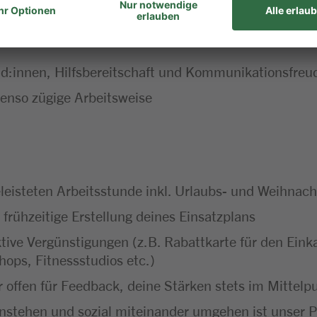
d:innen, Hilfsbereitschaft und Kommunikationsfreu
ebenso zügige Arbeitsweise
leisteten Arbeitsstunde inkl. Urlaubs- und Weihnach
 frühzeitige Erstellung deines Einsatzplans
ktive Vergünstigungen (z.B. Rabattkarte für den Ei
hops, Fitnessstudios etc.)
 offen für Feedback, deine Stärken stets im Mittel
instehen und sozial miteinander umgehen ist unser P