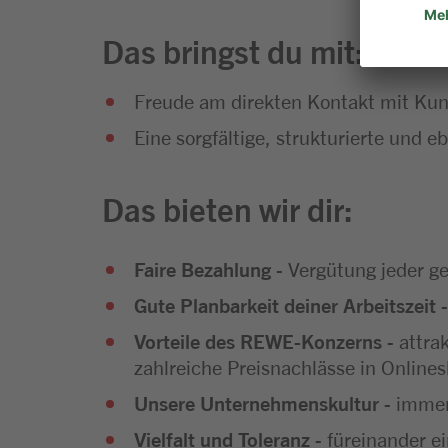
Das bringst du mit:
Freude am direkten Kontakt mit Kun
Eine sorgfältige, strukturierte und 
Das bieten wir dir:
Faire Bezahlung
- Vergütung jeder ge
Gute Planbarkeit deiner Arbeitszeit
-
Vorteile des REWE-Konzerns
- attra
zahlreiche Preisnachlässe in Onlines
Unsere Unternehmenskultur
- immer
Vielfalt und Toleranz
- füreinander e