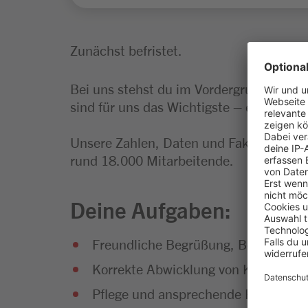
Zunächst befristet.
Bei uns stehst du im Vordergrund. Und 
sind für uns das Wichtigste – egal, in we
Unsere Zahlen, Daten und Fakten: Wir s
rund 18.000 Mitarbeitende.
Deine Aufgaben:
Freundliche Begrüßung, Bedienung 
Korrekte Abwicklung von Kassiervor
Pflege und ansprechende Präsentat