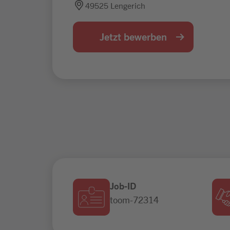
49525 Lengerich
Jetzt bewerben
Job-ID
toom-72314