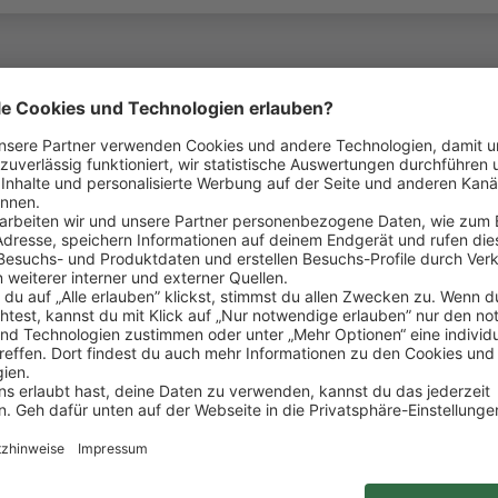
ein ganzes Team hinter dir: Denn Respekt, gegensei
lcher Position du bei uns arbeitest.
ind Teil der REWE Group. Bundesweit betreiben wir 
und Verabschiedung unserer Kund:innen
gängen und vertrauensvoller Umgang mit Zahlungsmi
ion des Kassenbereichs sowie Nachräumen von Ware