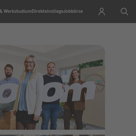
 & Werkstudium
Direkteinstiege
Jobbörse