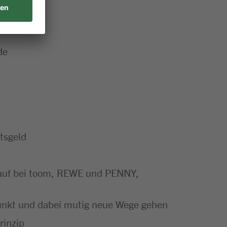
de
tsgeld
nkauf bei toom, REWE und PENNY,
punkt und dabei mutig neue Wege gehen
rinzip