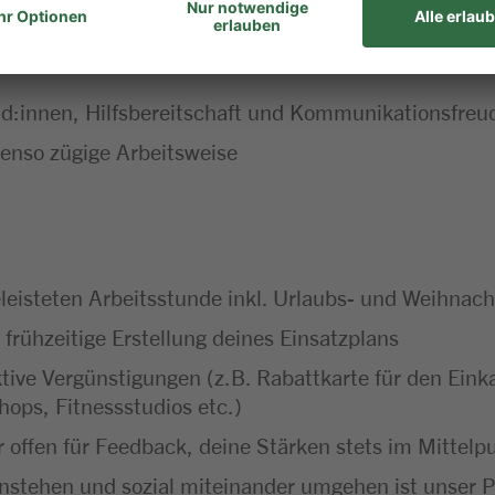
d:innen, Hilfsbereitschaft und Kommunikationsfreu
ebenso zügige Arbeitsweise
leisteten Arbeitsstunde inkl. Urlaubs- und Weihnach
 frühzeitige Erstellung deines Einsatzplans
ktive Vergünstigungen (z.B. Rabattkarte für den Ei
hops, Fitnessstudios etc.)
 offen für Feedback, deine Stärken stets im Mittel
instehen und sozial miteinander umgehen ist unser P