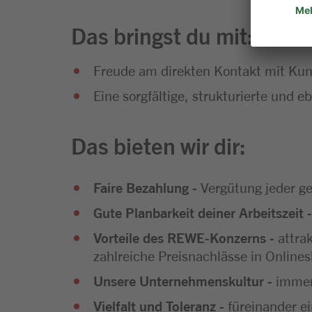
Das bringst du mit:
Freude am direkten Kontakt mit Kun
Eine sorgfältige, strukturierte und 
Das bieten wir dir:
Faire Bezahlung
- Vergütung jeder ge
Gute Planbarkeit deiner Arbeitszeit
-
Vorteile des REWE-Konzerns
- attra
zahlreiche Preisnachlässe in Onlines
Unsere Unternehmenskultur
- immer
Vielfalt und Toleranz
- füreinander e