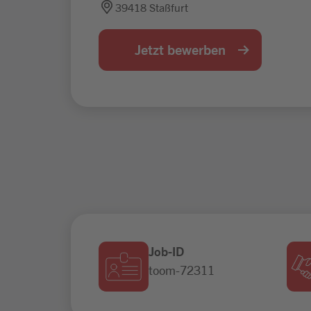
39418 Staßfurt
Jetzt bewerben
Job-ID
toom-72311