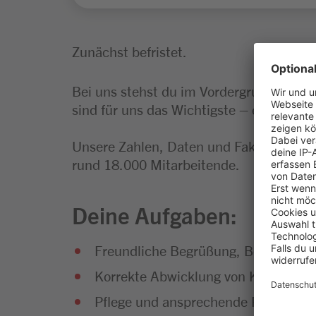
Zunächst befristet.
Bei uns stehst du im Vordergrund. Und 
sind für uns das Wichtigste – egal, in we
Unsere Zahlen, Daten und Fakten: Wir s
rund 18.000 Mitarbeitende.
Deine Aufgaben:
Freundliche Begrüßung, Bedienung 
Korrekte Abwicklung von Kassiervor
Pflege und ansprechende Präsentat