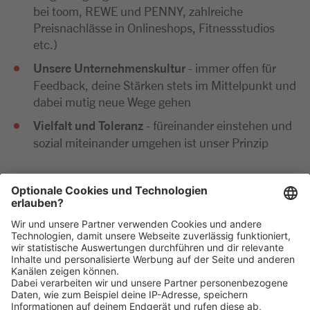
bei toom, REWE und PENNY, zahlreiche
Preisnachlässe in Onlineshops, Fitnessstudios
etc.)
Unsere Unternehmenskultur
- immer offen für
Feedback, deine Stärken stets im Mittelpunkt und
dabei mutig neue Wege gehen
Vielfalt und Toleranz
- füreinander einstehen und
sozial miteinander umgehen ist unser Prinzip
Wir freuen uns sehr auf deine Bewerbung. Bitte reiche
diese ausschließlich digital ein. Im Anschluss an deine
Bewerbung kommen wir zeitnah per E-Mail oder
telefonisch auf dich zu.