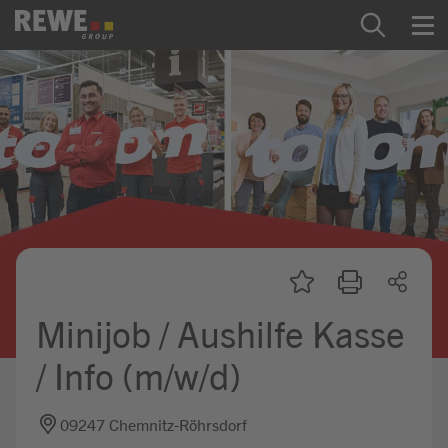
Zum Inhalt springen
Startseite
REWE Group als Arbeitgeber
Ausbildung & Studium
Praktikum & Werkstudium
Direkteinstiege
Minijob / Aushilfe Kasse
Mein Kandidat:innenprofil
/ Info (m/w/d)
09247 Chemnitz-Röhrsdorf