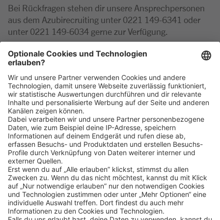
Bei Rückfragen stehen dir unsere Ansprechpersonen
aus dem Azubirecruiting unter 0221 149-6341 oder
unter 0221 149-6034 gerne zur Verfügung.
PS: Übrigens findet die Ausbildung zum toomworker
natürlich im Rahmen unserer Ladenöffnungszeiten
statt.
Klicke
hier
, um alle offenen Jobs zu sehen.
Impressum
Datenschutz
Privatsphäre-Einstellungen
FAQ
Veranstaltungen