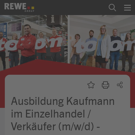
Zum Inhalt springen
Startseite
REWE Group als Arbeitgeber
Ausbildung & Studium
Praktikum & Werkstudium
Direkteinstiege
Ausbildung Kaufmann
Mein Kandidat:innenprofil
im Einzelhandel /
Verkäufer (m/w/d) -