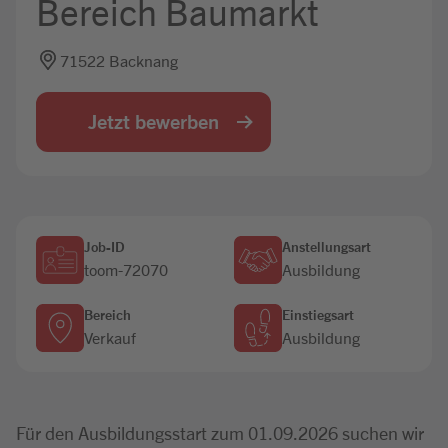
Bereich Baumarkt
Jobbörse
71522 Backnang
Jetzt bewerben
Job-ID
Anstellungsart
toom-72070
Ausbildung
Bereich
Einstiegsart
Verkauf
Ausbildung
Für den Ausbildungsstart zum 01.09.2026 suchen wir