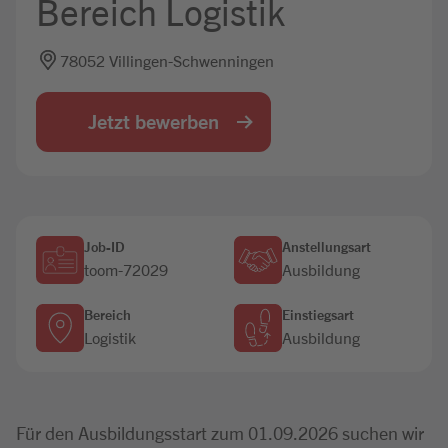
Bereich Logistik
Jobbörse
78052 Villingen-Schwenningen
Jetzt bewerben
Job-ID
Anstellungsart
toom-72029
Ausbildung
Bereich
Einstiegsart
Logistik
Ausbildung
Für den Ausbildungsstart zum 01.09.2026 suchen wir