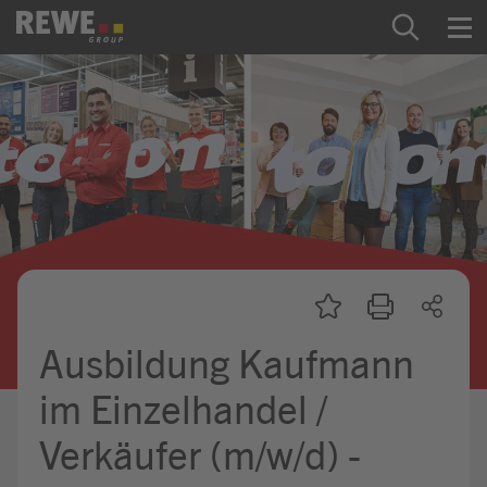
Zum Inhalt springen
Startseite
REWE Group als Arbeitgeber
Ausbildung & Studium
Praktikum & Werkstudium
Direkteinstiege
Ausbildung Kaufmann
Mein Kandidat:innenprofil
im Einzelhandel /
Verkäufer (m/w/d) -