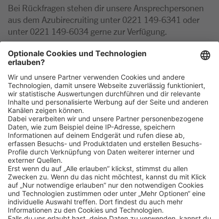
Bei Rückfragen stehen dir unsere Ansprechpersonen
aus dem Azubirecruiting unter 0221 149-6341 oder
unter 0221 149-6034 gerne zur Verfügung.
PS: Übrigens findet die Ausbildung zum toomworker
natürlich im Rahmen unserer Ladenöffnungszeiten
statt.
Klicke
hier
, um alle offenen Jobs zu sehen.
Impressum
Datenschutz
Privatsphäre-Einstellungen
FAQ
Veranstaltungen