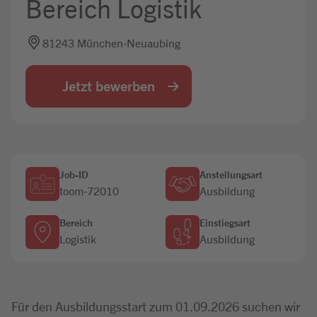
Bereich Logistik
Jobbörse
81243 München-Neuaubing
Jetzt bewerben
Job-ID
Anstellungsart
toom-72010
Ausbildung
Bereich
Einstiegsart
Logistik
Ausbildung
Für den Ausbildungsstart zum 01.09.2026 suchen wir