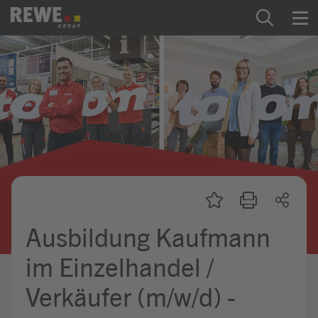
Zum Inhalt springen
Startseite
REWE Group als Arbeitgeber
Ausbildung & Studium
Praktikum & Werkstudium
Direkteinstiege
Ausbildung Kaufmann
Mein Kandidat:innenprofil
im Einzelhandel /
Verkäufer (m/w/d) -