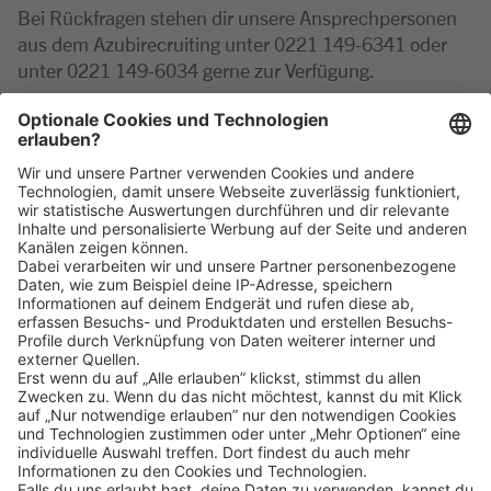
Bei Rückfragen stehen dir unsere Ansprechpersonen
aus dem Azubirecruiting unter 0221 149-6341 oder
unter 0221 149-6034 gerne zur Verfügung.
PS: Übrigens findet die Ausbildung zum toomworker
natürlich im Rahmen unserer Ladenöffnungszeiten
statt.
Klicke
hier
, um alle offenen Jobs zu sehen.
Impressum
Datenschutz
Privatsphäre-Einstellungen
FAQ
Veranstaltungen