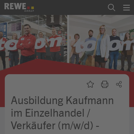
Zum Inhalt springen
Startseite
REWE Group als Arbeitgeber
Ausbildung & Studium
Praktikum & Werkstudium
Direkteinstiege
Ausbildung Kaufmann
Mein Kandidat:innenprofil
im Einzelhandel /
Verkäufer (m/w/d) -