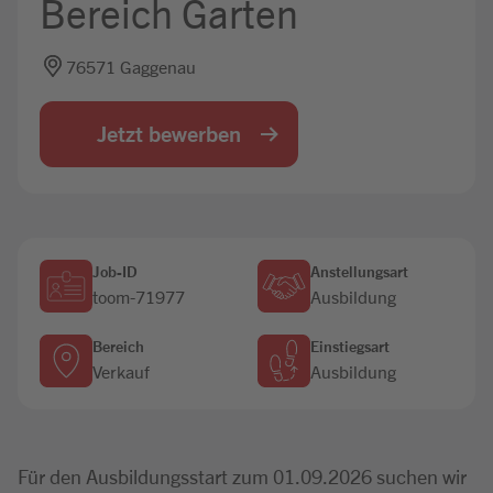
Bereich Garten
Jobbörse
76571 Gaggenau
Jetzt bewerben
Job-ID
Anstellungsart
toom-71977
Ausbildung
Bereich
Einstiegsart
Verkauf
Ausbildung
Für den Ausbildungsstart zum 01.09.2026 suchen wir