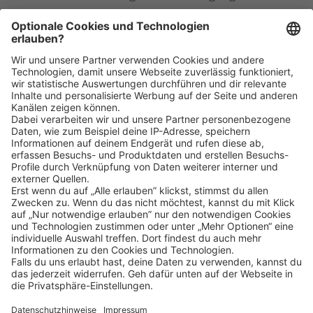
PS: Übrigens findet die Ausbildung zum toomworker
natürlich im Rahmen unserer Ladenöffnungszeiten
statt.
Klicke
hier
, um alle offenen Jobs zu sehen.
Impressum
Datenschutz
Privatsphäre-Einstellungen
FAQ
Veranstaltungen
Sitemap