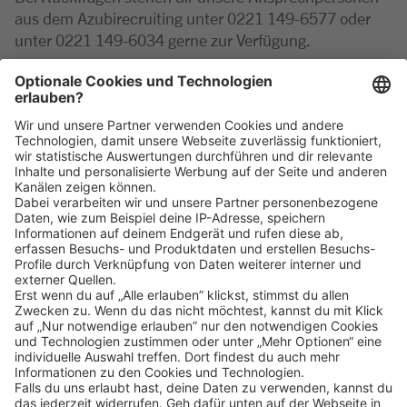
aus dem Azubirecruiting unter 0221 149-6577 oder
unter 0221 149-6034 gerne zur Verfügung.
PS: Übrigens findet die Ausbildung zum toomworker
natürlich im Rahmen unserer Ladenöffnungszeiten
statt.
Klicke
hier
, um alle offenen Jobs zu sehen.
Impressum
Datenschutz
Privatsphäre-Einstellungen
FAQ
Veranstaltungen