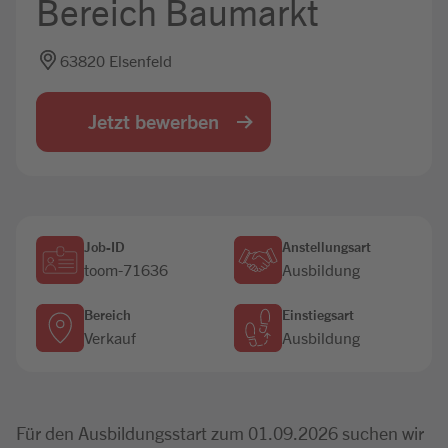
Bereich Baumarkt
Jobbörse
63820 Elsenfeld
Jetzt bewerben
Job-ID
Anstellungsart
toom-71636
Ausbildung
Bereich
Einstiegsart
Verkauf
Ausbildung
Für den Ausbildungsstart zum 01.09.2026 suchen wir