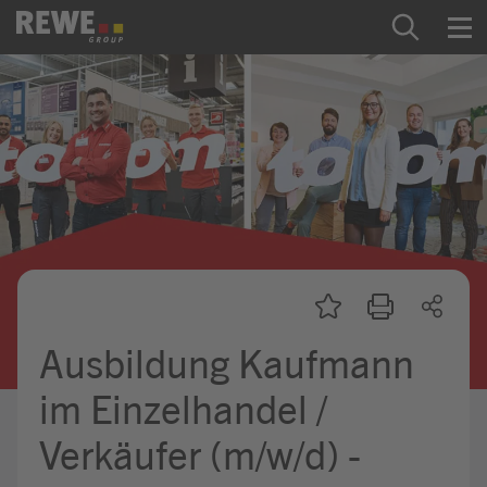
Zum Inhalt springen
Startseite
REWE Group als Arbeitgeber
Ausbildung & Studium
Praktikum & Werkstudium
Direkteinstiege
Ausbildung Kaufmann
Mein Kandidat:innenprofil
im Einzelhandel /
Verkäufer (m/w/d) -