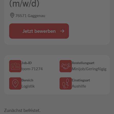
(m/w/d)
Jobbörse
76571 Gaggenau
Jetzt bewerben
Job-ID
Anstellungsart
toom-71274
Minijob/Geringfügig
Bereich
Einstiegsart
Logistik
Aushilfe
Zunächst befristet.