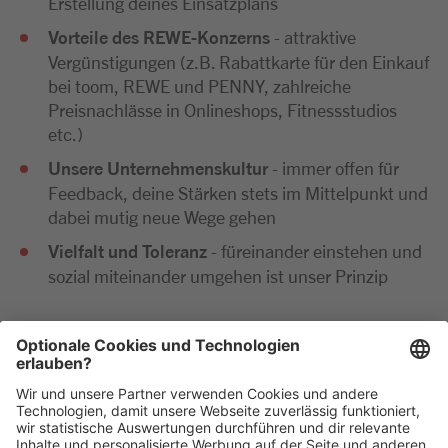
Erstellung deines Einsatzplans
Vorteile des REWE-Konzerns
- attraktive
Vergünstigungen (z.B. Rabattkarte für den Einkauf
bei toom, REWE und PENNY, zahlreiche
Preisnachlässe in Onlineshops, Fitnessstudios
etc.)
Unsere Unternehmenskultur
- immer offen für
Feedback, deine Stärken stets im Mittelpunkt und
dabei mutig neue Wege gehen
Vielfalt und Toleranz
- füreinander einstehen und
sozial miteinander umgehen ist unser Prinzip
Wir freuen uns sehr auf deine Bewerbung. Bitte reiche
diese ausschließlich digital ein. Im Anschluss an deine
Bewerbung kommen wir zeitnah per E-Mail oder
telefonisch auf dich zu.