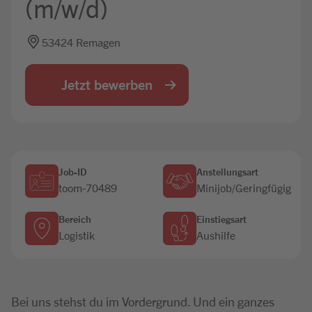
(m/w/d)
Jobbörse
53424 Remagen
Jetzt bewerben
Job-ID
Anstellungsart
toom-70489
Minijob/Geringfügig
Bereich
Einstiegsart
Logistik
Aushilfe
Bei uns stehst du im Vordergrund. Und ein ganzes