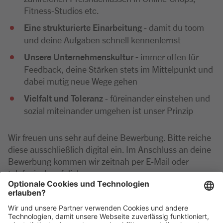
Fitness-Studios etc.
Eine strukturierte Einarbeitung
- damit du toom
und deine Aufgaben schnell kennenlernst
Unsere Unternehmenskultur -
immer offen für
Feedback, deine Stärken stets im Mittelpunkt und
dabei mutig neue Wege gehen
Vielfalt und Toleranz
- füreinander einstehen und
sozial miteinander umgehen ist unser Prinzip
Wir freuen uns sehr auf deine Bewerbung. Bitte reiche
diese ausschließlich digital ein. Im Anschluss an deine
Bewerbung kommen wir zeitnah per E-Mail oder
telefonisch auf dich zu.
Bei Rückfragen zu der Position wende dich gerne
telefonisch an die Marktleitung unter: 02642 93010