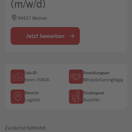
(m/w/d)
Jobbörse
99427 Weimar
Jetzt bewerben
Job-ID
Anstellungsart
toom-70405
Minijob/Geringfügig
Bereich
Einstiegsart
Logistik
Aushilfe
Zunächst befristet.