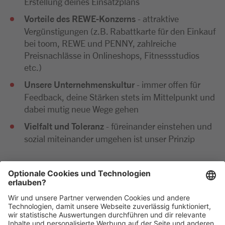
Erstellung deines Einsatzplans
Vorteile des REWE-Konzerns
- attraktive
Vergünstigungen (z.B. Rabattkarte für den Einkauf
bei toom, REWE und PENNY, zahlreiche
Preisnachlässe in Onlineshops, Fitnessstudios
etc.)
Unsere Unternehmenskultur
- immer offen für
Feedback, deine Stärken stets im Mittelpunkt und
dabei mutig neue Wege gehen
Vielfalt und Toleranz
- füreinander einstehen und
sozial miteinander umgehen ist unser Prinzip
Wir freuen uns sehr auf deine Bewerbung. Bitte reiche
diese ausschließlich digital ein. Im Anschluss an deine
Bewerbung kommen wir zeitnah per E-Mail oder
telefonisch auf dich zu.