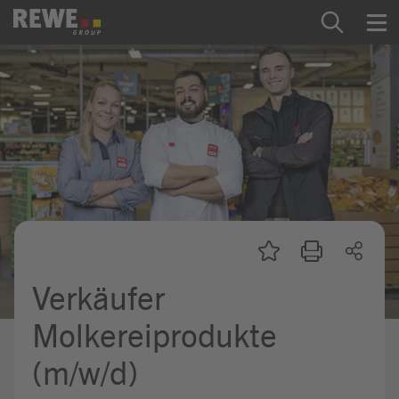
Zum Inhalt springen
Startseite
REWE Group als Arbeitgeber
Ausbildung & Studium
Praktikum & Werkstudium
Direkteinstiege
Verkäufer
Mein Kandidat:innenprofil
Molkereiprodukte
(m/w/d)