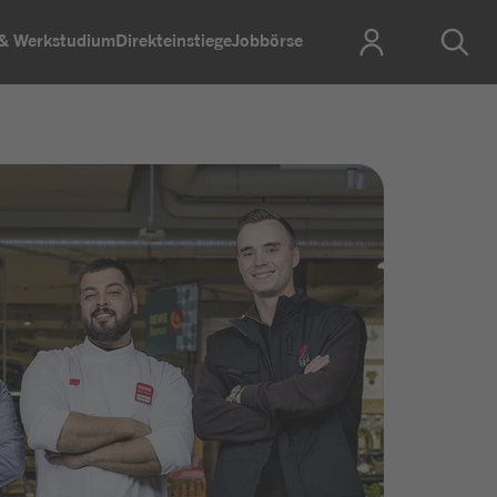
 & Werkstudium
Direkteinstiege
Jobbörse