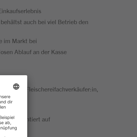
Einkaufserlebnis
behältst auch bei viel Betrieb den
e im Markt bei
osen Ablauf an der Kasse
äufer:in, Fleischereifachverkäufer:in,
rviceorientiert auf
orientiert