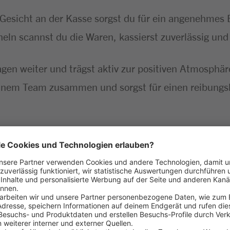
 Gesicht an der Kasse sorgst du für ein angenehmes 
ln scannst du die Waren, kassierst zuverlässig und 
agen weiter und trägst aktiv zur positiven Atmosphär
einem Team zusammen und sorgst für einen reibungsl
fspraxis im Einzelhandel – z. B. als Bäckereifachverk
h Quereinsteiger:innen sind herzlich willkommen
ensmittelbereich sind von Vorteil
mgang mit Menschen und trittst freundlich sowie se
 – du bringst dich zuverlässig ein und denkst kunden