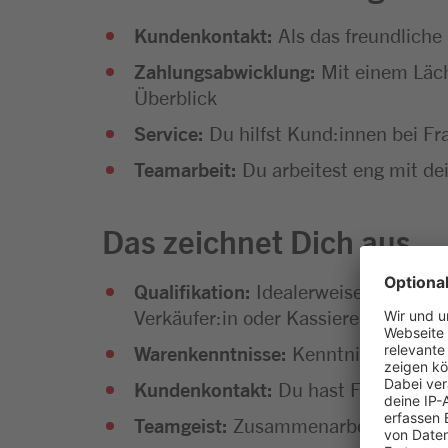
Kundenkontakt:
Als das freundliche
Zahlungsabwicklung:
Mit einem Läche
Überblick
Service:
Du hilfst Kund:innen bei Fr
Teamarbeit:
Du arbeitest eng mit d
Das zeichnet Dich aus
Qualifikation:
Idealerweise erste Beru
Verkäufer:in oder Kassierer:in. Auc
Warenkenntnisse:
Kenntnisse im Leb
Kundenkontakt:
Du hast Freude am U
Teamgeist:
Zusammenarbeit liegt dir