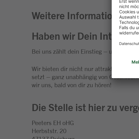
Weitere Informationen zu
Haben wir Dein Interess
Bei uns zählt dein Einstieg – und zwar ri
Wir bieten dir nicht nur attraktive Ben
setzt – ganz unabhängig von Geschlecht 
wir uns, bald von dir zu hören!
Die Stelle ist hier zu ver
Peeters EH oHG
Herbststr. 20
47137 Duisburg