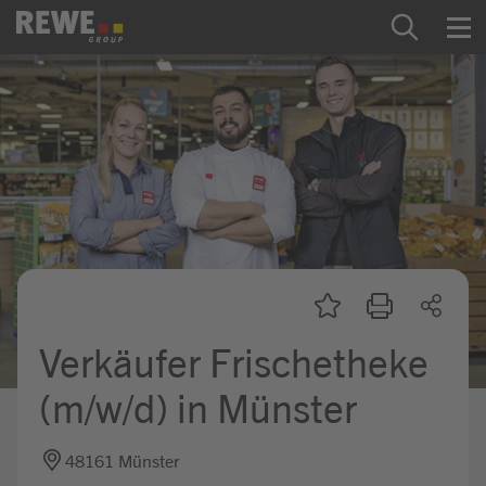
Zum Inhalt springen
Startseite
REWE Group als Arbeitgeber
Ausbildung & Studium
Praktikum & Werkstudium
Direkteinstiege
Verkäufer Frischetheke
Mein Kandidat:innenprofil
(m/w/d) in Münster
48161 Münster