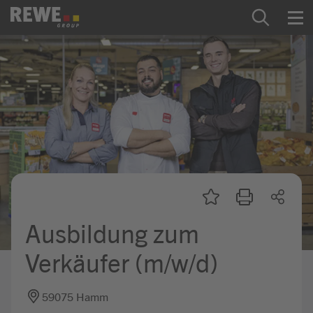
Zum Inhalt springen
Startseite
REWE Group als Arbeitgeber
Ausbildung & Studium
Praktikum & Werkstudium
Direkteinstiege
Ausbildung zum
Mein Kandidat:innenprofil
Verkäufer (m/w/d)
59075 Hamm