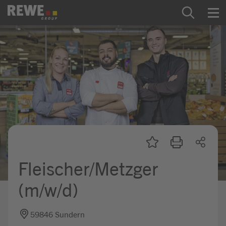
Zum Inhalt springen
Startseite
REWE Group als Arbeitgeber
Ausbildung & Studium
Praktikum & Werkstudium
Direkteinstiege
Fleischer/Metzger
Mein Kandidat:innenprofil
(m/w/d)
59846 Sundern