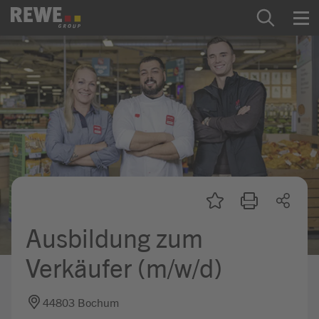
Zum Inhalt springen
Startseite
REWE Group als Arbeitgeber
Ausbildung & Studium
Praktikum & Werkstudium
Direkteinstiege
Ausbildung zum
Mein Kandidat:innenprofil
Verkäufer (m/w/d)
44803 Bochum