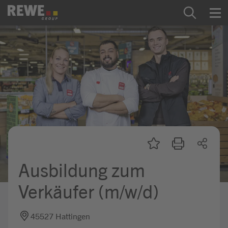
Zum Inhalt springen
Startseite
REWE Group als Arbeitgeber
Ausbildung & Studium
Praktikum & Werkstudium
Direkteinstiege
Ausbildung zum
Mein Kandidat:innenprofil
Verkäufer (m/w/d)
45527 Hattingen