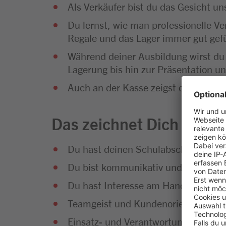
Als Verkäufer bist du das Gesicht 
Du lernst, wie man professionelle Ve
Regale und das Lager immer gut gefü
Während deiner Ausbildung wirst du
Lagerung bis hin zur Präsentation u
Auch an der Kasse zeigst du vollen E
Das zeichnet Dich aus
Du hast deinen Schulabschluss erfol
Du bist kommunikativ und hast Sp
Du hast Interesse am Handel und an
Teamgeist und Kundenorientierung g
Einsatz- und Verantwortungsbereitsc