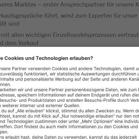
unseres Marktes – erster Ansprechpartner für unser
rkaufsgespräche führt, wirst zum Experten für unser 
llt sind
 mit allen wichtigen Einzelhandelsprozessen vertra
nd dem Verkauf
insatz – vom Kassieren bis zur Kassenabrechnung läuf
greich gemeistert
aß am Umgang mit Menschen
 Lebensmitteln
ehören für dich einfach dazu
haft bringst du gerne mit