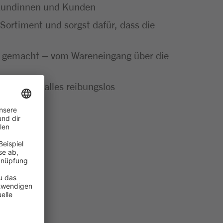
e Kundinnen und Kunden
Sortiment und sorgst dafür, dass die
ut gemacht – vom Wareneingang über die
t bei dir alles reibungslos