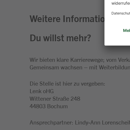
Weitere Informationen zu
Du willst mehr?
Wir bieten klare Karrierewege; vom Verk
Gemeinsam wachsen – mit Weiterbildung
Die Stelle ist hier zu vergeben:
Lenk oHG
Wittener Straße 248
44803 Bochum
Ansprechpartner: Lindy-Ann Lorenschei