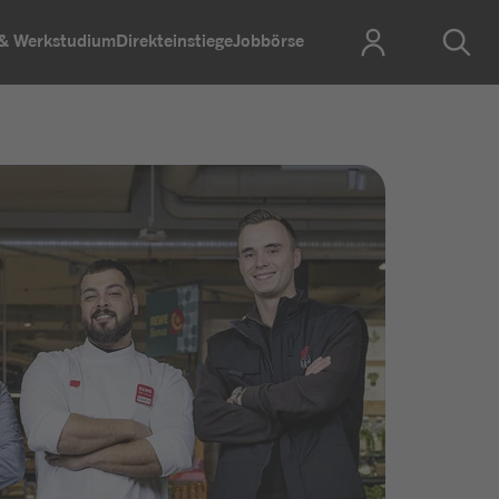
 & Werkstudium
Direkteinstiege
Jobbörse