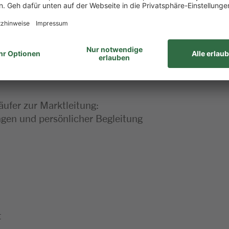
 dieser Stelle
äufer zur Marktleitung:
en und persönlicher Begleitung
t