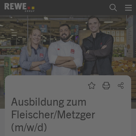
Zum Inhalt springen
Startseite
REWE Group als Arbeitgeber
Ausbildung & Studium
Praktikum & Werkstudium
Direkteinstiege
Ausbildung zum
Mein Kandidat:innenprofil
Fleischer/Metzger
(m/w/d)