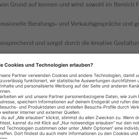
von Grund auf kennen und wirst sowohl im Bereich F
essionelle Beratungs- und Verkaufsgespräche und g
ansprechend und sorgst durch die kreative Gestaltun
kontrollierst die Qualität und sorgst für reibungslo
mit allen wichtigen Einzelhandelsprozessen vertrau
greich gemeistert
aß am Umgang mit Menschen
 Lebensmitteln