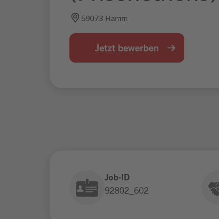
59073 Hamm
Jetzt bewerben
Job-ID
92802_602