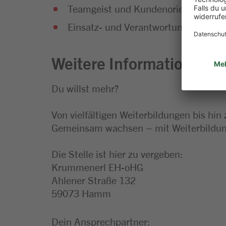
Teamgeist und Kundenorientierung g
Einsatz- und Verantwortungsbereitsc
Weitere Informationen zu
Du willst mehr?
Von vielfältigen Weiterbildungen bis hin
Gemeinsam wachsen – mit Weiterbildung
Die Stelle ist hier zu vergeben:
Krummenerl EH-oHG
Ahlener Straße 132
59073 Hamm
Dein Ansprechpartner: