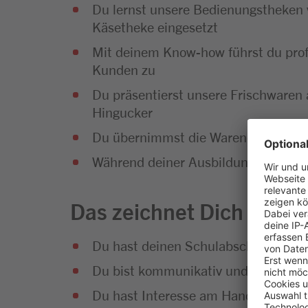
Du lernst unsere Bedienungstheken 
Käsetheke eingesetzt
Mit deinem Know-how führst du prof
Kunden zu
Du präsentierst unsere Frischwaren 
Hingucker
Du übernimmst die Warendisposition, 
Während deiner Ausbildung wirst du 
Das zeichnet Dich aus
Du hast deinen Schulabschluss erfol
Du bist kommunikativ und hast Sp
Du hast Interesse am Handel und an