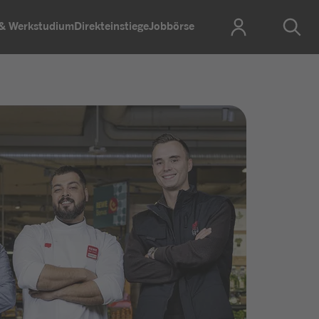
 & Werkstudium
Direkteinstiege
Jobbörse