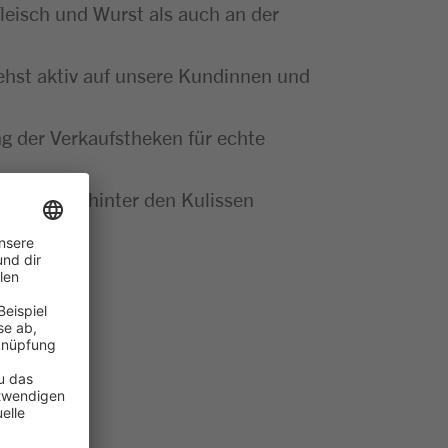
leisch und Wurst als auch an der
ehst aktiv auf unsere Kundinnen und
g der Verkaufstheken für echte
se Abläufe hinter den Kulissen
t gemacht