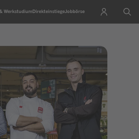
 & Werkstudium
Direkteinstiege
Jobbörse