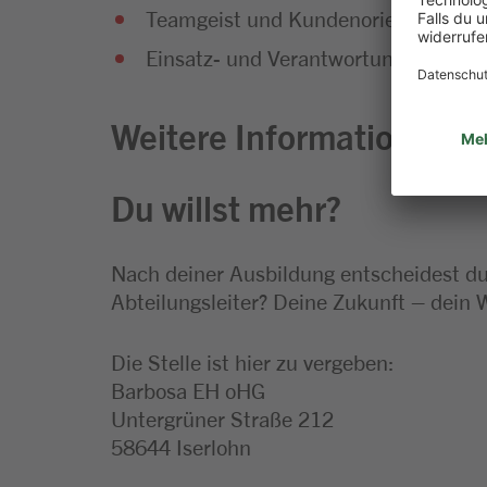
Teamgeist und Kundenorientierung g
Einsatz- und Verantwortungsbereitsc
Weitere Informationen zu
Du willst mehr?
Nach deiner Ausbildung entscheidest du,
Abteilungsleiter? Deine Zukunft – dein 
Die Stelle ist hier zu vergeben:
Barbosa EH oHG
Untergrüner Straße 212
58644 Iserlohn