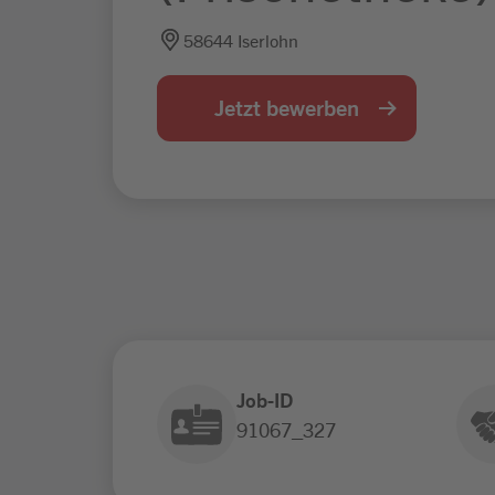
58644 Iserlohn
Jetzt bewerben
Job-ID
91067_327