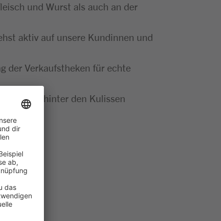
leisch und Wurst als auch an der
ehst aktiv auf unsere Kundinnen und
g der Verkaufstheken für echte
se Abläufe hinter den Kulissen
t gemacht