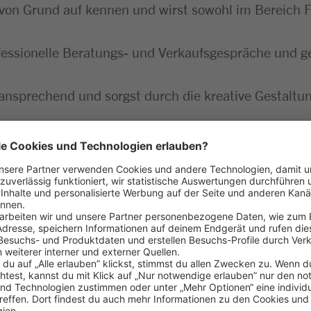
von Grund auf kennen und wirst sowohl im Bereich F
essionelle Beratungs- und Verkaufsgespräche und g
ansprechend und sorgst durch die kreative Gestaltun
kontrollierst die Qualität und sorgst für reibungslo
mit allen wichtigen Einzelhandelsprozessen vertrau
greich gemeistert
aß am Umgang mit Menschen
 Lebensmitteln