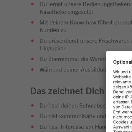
Du lernst unsere Bedienungstheken 
Käsetheke eingesetzt
Mit deinem Know-how führst du prof
Kunden zu
Du präsentierst unsere Frischwaren 
Hingucker
Du übernimmst die Warendisposition, 
Während deiner Ausbildung wirst du 
Das zeichnet Dich aus
Du hast deinen Schulabschluss erfol
Du bist kommunikativ und hast Sp
Du hast Interesse am Handel und an