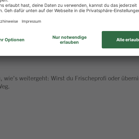
ehören für dich einfach dazu
haft bringst du gerne mit
 dieser Stelle
 wie’s weitergeht: Wirst du Frischeprofi oder über
Weg.