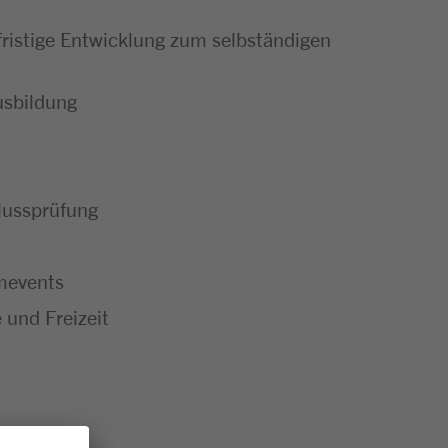
ristige Entwicklung zum selbständigen
usbildung
hlussprüfung
mevents
 und Freizeit