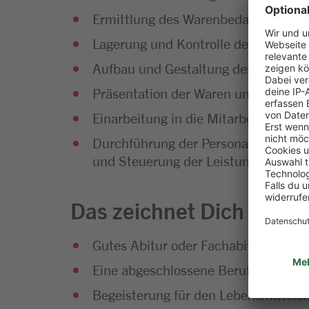
Ermittlung des Warenbedarfs und Di
Lagerung und Kontrolle der Waren
Aufbau und Gestaltung des Warenso
Präsentation der Waren und Umset
Einarbeitung in die Mitarbeiterführu
Durchführung der Personalplanung so
und Steuerung der Leistungsfähigke
Das zeichnet Dich aus
Gutes Abitur oder Fachabitur
Eine abgeschlossene Berufsausbild
Begeisterung für den Lebensmittelei