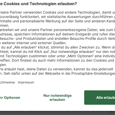
sposition der Ware
rtiments
zung von Verkaufsförderungsmaßnahmen
ng
wie Erstellung von Verkaufsstatistiken, Erfolgskont
it des Marktes
ung zum Kaufmann im Einzelhandel (m/w/d)
nzelhandel, idealerweise erste praktische Erfahrung