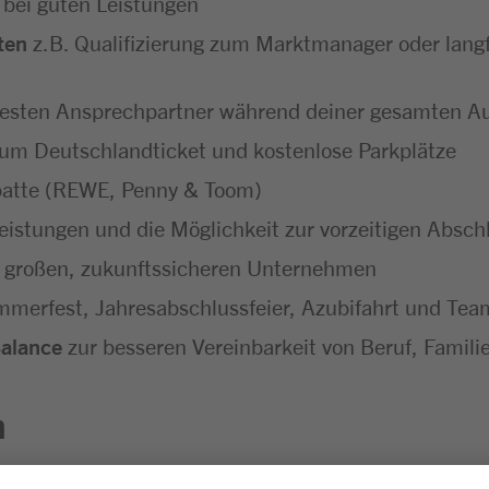
 bei guten Leistungen
ten
z.B. Qualifizierung zum Marktmanager oder langf
festen Ansprechpartner während deiner gesamten A
um Deutschlandticket und kostenlose Parkplätze
batte (REWE, Penny & Toom)
eistungen und die Möglichkeit zur vorzeitigen Absc
 großen, zukunftssicheren Unternehmen
merfest, Jahresabschlussfeier, Azubifahrt und Tea
Balance
zur besseren Vereinbarkeit von Beruf, Familie
n
sgesprächen