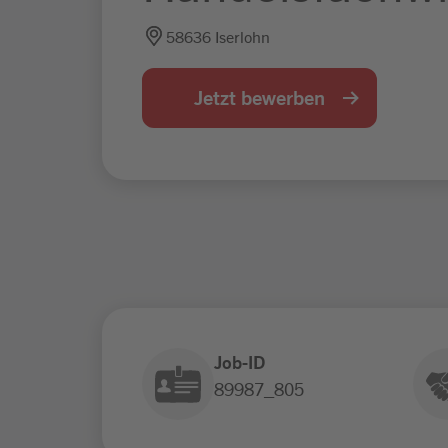
58636 Iserlohn
Jetzt bewerben
Job-ID
89987_805