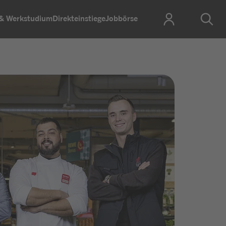
 & Werkstudium
Direkteinstiege
Jobbörse