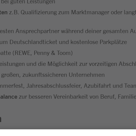
 bei guten Leistungen
ten
z.B. Qualifizierung zum Marktmanager oder langf
festen Ansprechpartner während deiner gesamten A
um Deutschlandticket und kostenlose Parkplätze
batte (REWE, Penny & Toom)
eistungen und die Möglichkeit zur vorzeitigen Absc
 großen, zukunftssicheren Unternehmen
merfest, Jahresabschlussfeier, Azubifahrt und Tea
Balance
zur besseren Vereinbarkeit von Beruf, Familie
n
sgesprächen