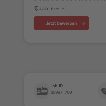
44801 Bochum
Jetzt bewerben
Job-ID
89987_789