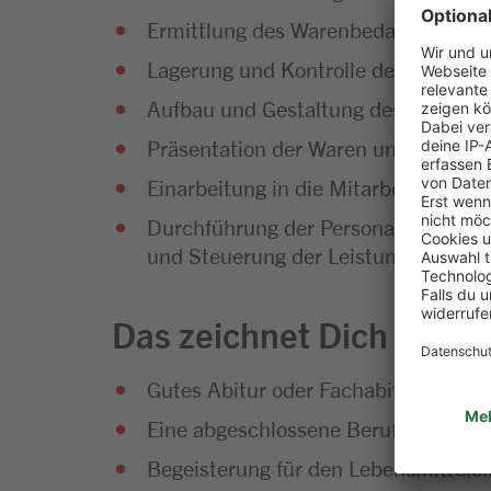
Ermittlung des Warenbedarfs und Di
Lagerung und Kontrolle der Waren
Aufbau und Gestaltung des Warenso
Präsentation der Waren und Umset
Einarbeitung in die Mitarbeiterführu
Durchführung der Personalplanung so
und Steuerung der Leistungsfähigke
Das zeichnet Dich aus
Gutes Abitur oder Fachabitur
Eine abgeschlossene Berufsausbild
Begeisterung für den Lebensmittelei