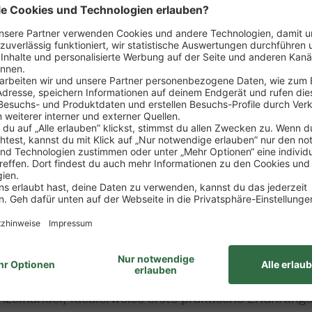
sposition der Ware
rtiments
zung von Verkaufsförderungsmaßnahmen
ng
wie Erstellung von Verkaufsstatistiken, Erfolgskont
it des Marktes
ung zum Kaufmann im Einzelhandel (m/w/d)
nzelhandel, idealerweise erste praktische Erfahrung