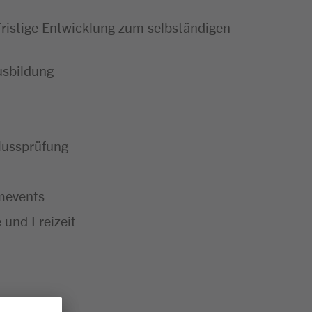
ristige Entwicklung zum selbständigen
usbildung
hlussprüfung
mevents
 und Freizeit