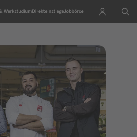
 & Werkstudium
Direkteinstiege
Jobbörse