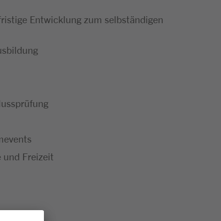
ristige Entwicklung zum selbständigen
usbildung
hlussprüfung
mevents
 und Freizeit