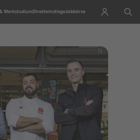
 & Werkstudium
Direkteinstiege
Jobbörse