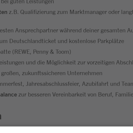
 bei guten Leistungen
ten
z.B. Qualifizierung zum Marktmanager oder langf
festen Ansprechpartner während deiner gesamten A
um Deutschlandticket und kostenlose Parkplätze
batte (REWE, Penny & Toom)
eistungen und die Möglichkeit zur vorzeitigen Absc
 großen, zukunftssicheren Unternehmen
merfest, Jahresabschlussfeier, Azubifahrt und Tea
Balance
zur besseren Vereinbarkeit von Beruf, Familie
n
sgesprächen