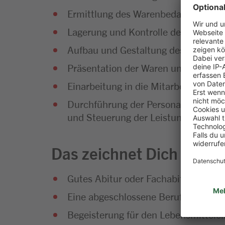
Ermittlung des Warenbedarfs und Di
Lagerung und Kontrolle der Waren
Aufbau und Gestaltung des Warenso
Präsentation der Waren und Umset
Einarbeitung in die Mitarbeiterführu
Durchführung der Personalplanung so
und Steuerung der Leistungsfähigke
Das zeichnet Dich aus
Gutes Abitur oder Fachabitur
Eine abgeschlossene Berufsausbild
Begeisterung für den Lebensmittelei