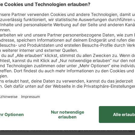
sposition der Ware
rtiments
zung von Verkaufsförderungsmaßnahmen
ng
wie Erstellung von Verkaufsstatistiken, Erfolgskont
it des Marktes
ung zum Kaufmann im Einzelhandel (m/w/d)
nzelhandel, idealerweise erste praktische Erfahrung