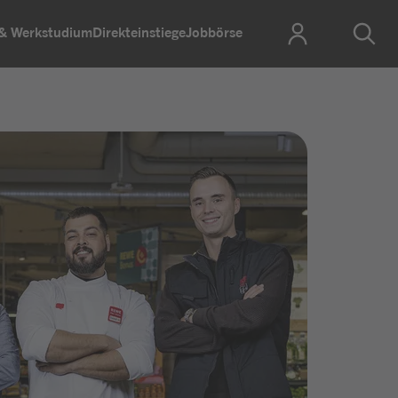
 & Werkstudium
Direkteinstiege
Jobbörse