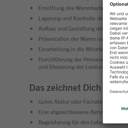
Ermittlung des Warenbedarfs und Di
Lagerung und Kontrolle der Waren
Aufbau und Gestaltung des Warenso
Präsentation der Waren und Umset
Einarbeitung in die Mitarbeiterführu
Durchführung der Personalplanung so
und Steuerung der Leistungsfähigke
Das zeichnet Dich aus
Gutes Abitur oder Fachabitur
Eine abgeschlossene Berufsausbild
Begeisterung für den Lebensmittelei