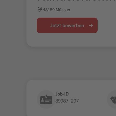
48159 Münster
Jetzt bewerben
Job-ID
89987_297