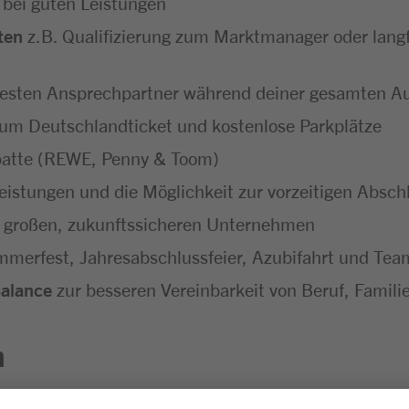
 bei guten Leistungen
ten
z.B. Qualifizierung zum Marktmanager oder langf
festen Ansprechpartner während deiner gesamten A
um Deutschlandticket und kostenlose Parkplätze
batte (REWE, Penny & Toom)
eistungen und die Möglichkeit zur vorzeitigen Absc
 großen, zukunftssicheren Unternehmen
merfest, Jahresabschlussfeier, Azubifahrt und Tea
Balance
zur besseren Vereinbarkeit von Beruf, Familie
n
sgesprächen