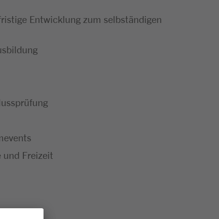
ristige Entwicklung zum selbständigen
usbildung
hlussprüfung
mevents
 und Freizeit