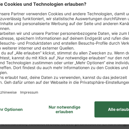
sposition der Ware
rtiments
zung von Verkaufsförderungsmaßnahmen
ng
wie Erstellung von Verkaufsstatistiken, Erfolgskont
it des Marktes
ung zum Kaufmann im Einzelhandel (m/w/d)
nzelhandel, idealerweise erste praktische Erfahrung