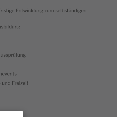
ristige Entwicklung zum selbständigen
usbildung
hlussprüfung
mevents
 und Freizeit