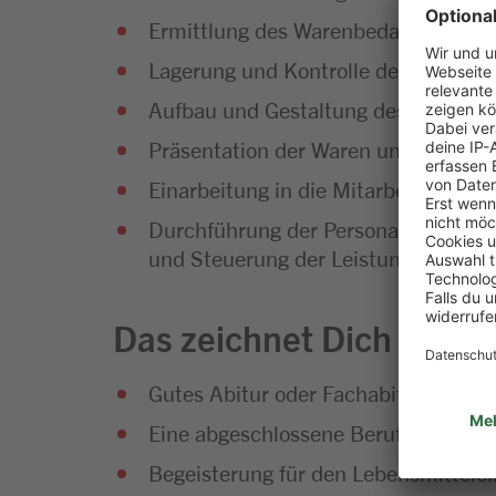
Ermittlung des Warenbedarfs und Di
Lagerung und Kontrolle der Waren
Aufbau und Gestaltung des Warenso
Präsentation der Waren und Umset
Einarbeitung in die Mitarbeiterführu
Durchführung der Personalplanung so
und Steuerung der Leistungsfähigke
Das zeichnet Dich aus
Gutes Abitur oder Fachabitur
Eine abgeschlossene Berufsausbild
Begeisterung für den Lebensmittelei