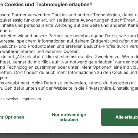
sposition der Ware
rtiments
zung von Verkaufsförderungsmaßnahmen
ng
wie Erstellung von Verkaufsstatistiken, Erfolgskont
it des Marktes
ung zum Kaufmann im Einzelhandel (m/w/d)
nzelhandel, idealerweise erste praktische Erfahrung