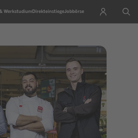
 & Werkstudium
Direkteinstiege
Jobbörse