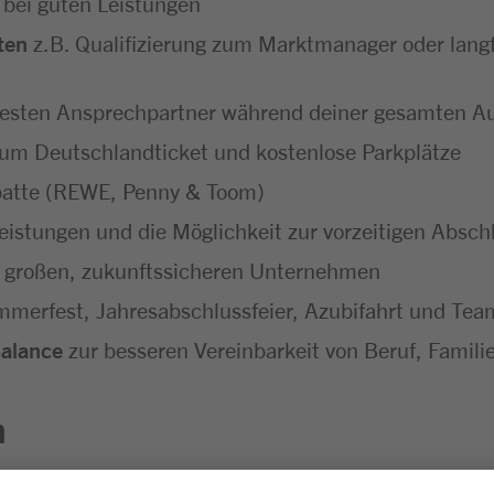
 bei guten Leistungen
ten
z.B. Qualifizierung zum Marktmanager oder langf
festen Ansprechpartner während deiner gesamten A
um Deutschlandticket und kostenlose Parkplätze
batte (REWE, Penny & Toom)
eistungen und die Möglichkeit zur vorzeitigen Absc
 großen, zukunftssicheren Unternehmen
merfest, Jahresabschlussfeier, Azubifahrt und Tea
Balance
zur besseren Vereinbarkeit von Beruf, Familie
n
sgesprächen