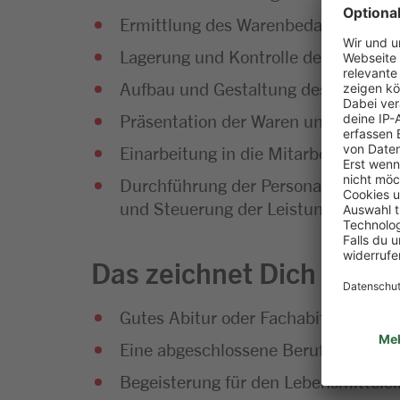
Ermittlung des Warenbedarfs und Di
Lagerung und Kontrolle der Waren
Aufbau und Gestaltung des Warenso
Präsentation der Waren und Umset
Einarbeitung in die Mitarbeiterführu
Durchführung der Personalplanung so
und Steuerung der Leistungsfähigke
Das zeichnet Dich aus
Gutes Abitur oder Fachabitur
Eine abgeschlossene Berufsausbild
Begeisterung für den Lebensmittelei