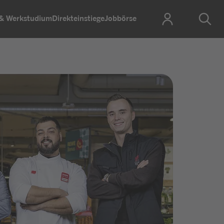
 & Werkstudium
Direkteinstiege
Jobbörse