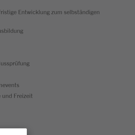
ristige Entwicklung zum selbständigen
usbildung
hlussprüfung
mevents
 und Freizeit