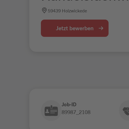
59439 Holzwickede
Jetzt bewerben
Job-ID
89987_2108