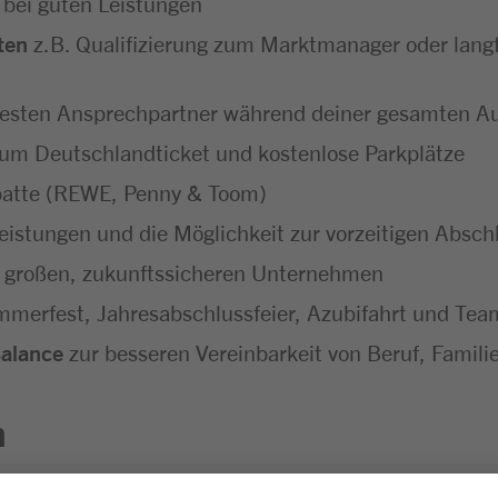
 bei guten Leistungen
ten
z.B. Qualifizierung zum Marktmanager oder langf
festen Ansprechpartner während deiner gesamten A
um Deutschlandticket und kostenlose Parkplätze
batte (REWE, Penny & Toom)
eistungen und die Möglichkeit zur vorzeitigen Absc
 großen, zukunftssicheren Unternehmen
merfest, Jahresabschlussfeier, Azubifahrt und Tea
Balance
zur besseren Vereinbarkeit von Beruf, Familie
n
sgesprächen