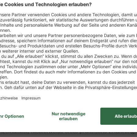
sposition der Ware
rtiments
zung von Verkaufsförderungsmaßnahmen
ng
wie Erstellung von Verkaufsstatistiken, Erfolgskont
it des Marktes
ung zum Kaufmann im Einzelhandel (m/w/d)
nzelhandel, idealerweise erste praktische Erfahrung