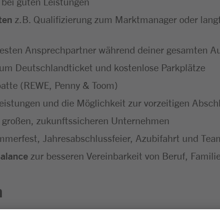
 bei guten Leistungen
ten
z.B. Qualifizierung zum Marktmanager oder langf
festen Ansprechpartner während deiner gesamten A
um Deutschlandticket und kostenlose Parkplätze
batte (REWE, Penny & Toom)
eistungen und die Möglichkeit zur vorzeitigen Absc
 großen, zukunftssicheren Unternehmen
merfest, Jahresabschlussfeier, Azubifahrt und Tea
Balance
zur besseren Vereinbarkeit von Beruf, Familie
n
sgesprächen