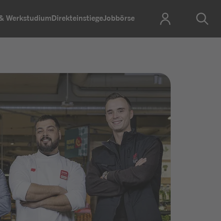
 & Werkstudium
Direkteinstiege
Jobbörse