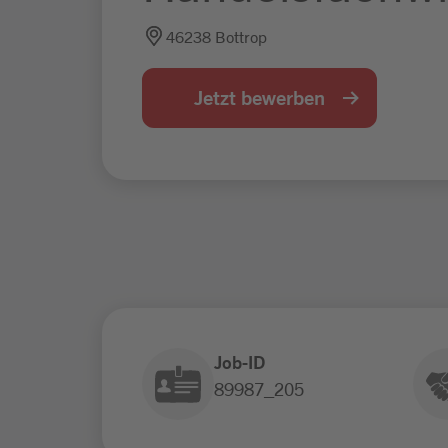
46238 Bottrop
Jetzt bewerben
Job-ID
89987_205