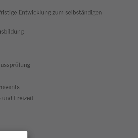
ristige Entwicklung zum selbständigen
usbildung
hlussprüfung
mevents
 und Freizeit