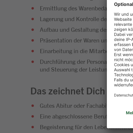
Ermittlung des Warenbedarfs und Di
Lagerung und Kontrolle der Waren
Aufbau und Gestaltung des Warenso
Präsentation der Waren und Umset
Einarbeitung in die Mitarbeiterführu
Durchführung der Personalplanung so
und Steuerung der Leistungsfähigke
Das zeichnet Dich aus
Gutes Abitur oder Fachabitur
Eine abgeschlossene Berufsausbild
Begeisterung für den Lebensmittelei