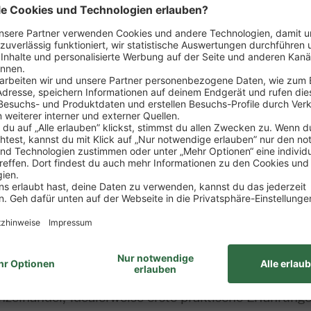
sposition der Ware
rtiments
zung von Verkaufsförderungsmaßnahmen
ng
wie Erstellung von Verkaufsstatistiken, Erfolgskont
it des Marktes
ung zum Kaufmann im Einzelhandel (m/w/d)
nzelhandel, idealerweise erste praktische Erfahrung