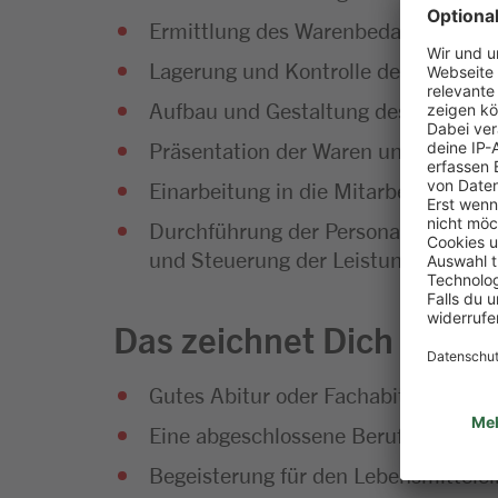
Ermittlung des Warenbedarfs und Di
Lagerung und Kontrolle der Waren
Aufbau und Gestaltung des Warenso
Präsentation der Waren und Umset
Einarbeitung in die Mitarbeiterführu
Durchführung der Personalplanung so
und Steuerung der Leistungsfähigke
Das zeichnet Dich aus
Gutes Abitur oder Fachabitur
Eine abgeschlossene Berufsausbild
Begeisterung für den Lebensmittelei