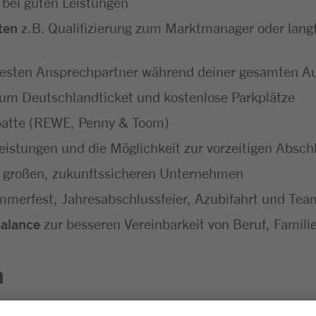
 bei guten Leistungen
ten
z.B. Qualifizierung zum Marktmanager oder langf
festen Ansprechpartner während deiner gesamten A
um Deutschlandticket und kostenlose Parkplätze
batte (REWE, Penny & Toom)
eistungen und die Möglichkeit zur vorzeitigen Absc
 großen, zukunftssicheren Unternehmen
merfest, Jahresabschlussfeier, Azubifahrt und Tea
Balance
zur besseren Vereinbarkeit von Beruf, Familie
n
sgesprächen