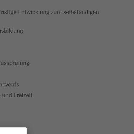
ristige Entwicklung zum selbständigen
usbildung
hlussprüfung
mevents
 und Freizeit