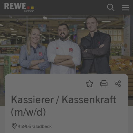
Zum Inhalt springen
Startseite
REWE Group als Arbeitgeber
Ausbildung & Studium
Praktikum & Werkstudium
Direkteinstiege
Kassierer / Kassenkraft
Mein Kandidat:innenprofil
(m/w/d)
45966 Gladbeck