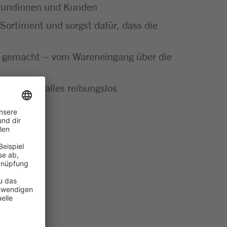
e Kundinnen und Kunden
Sortiment und sorgst dafür, dass die
ut gemacht – vom Wareneingang über die
t bei dir alles reibungslos