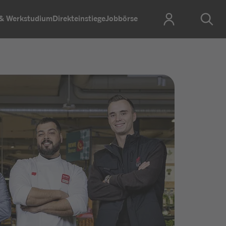
 & Werkstudium
Direkteinstiege
Jobbörse