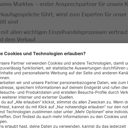
unseres Marktes – erster Ansprechpartner für unser
rkaufsgespräche führt, wirst zum Experten für unser 
llt sind
 mit allen wichtigen Einzelhandelsprozessen vertra
nd dem Verkauf
insatz – vom Kassieren bis zur Kassenabrechnung läuf
greich gemeistert
aß am Umgang mit Menschen
 Lebensmitteln
ehören für dich einfach dazu
haft bringst du gerne mit