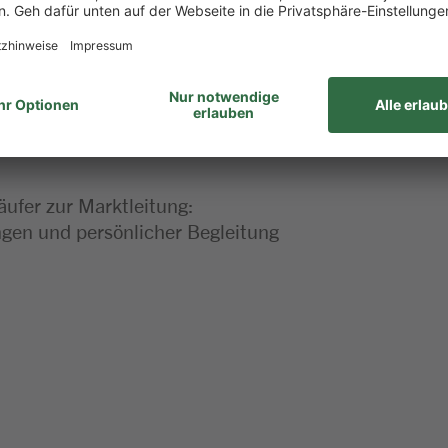
 dieser Stelle
äufer zur Marktleitung:
en und persönlicher Begleitung