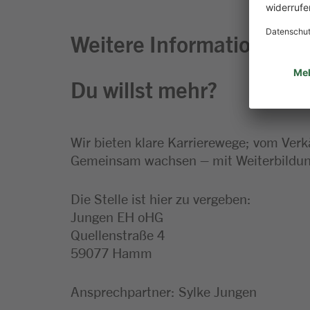
Weitere Informationen zu
Du willst mehr?
Wir bieten klare Karrierewege; vom Verk
Gemeinsam wachsen – mit Weiterbildung
Die Stelle ist hier zu vergeben:
Jungen EH oHG
Quellenstraße 4
59077 Hamm
Ansprechpartner: Sylke Jungen