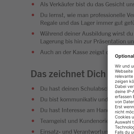
Als Verkäufer bist du das Gesicht 
Du lernst, wie man professionelle Ve
Regale und das Lager immer gut gefü
Während deiner Ausbildung wirst du
Lagerung bis hin zur Präsentation u
Auch an der Kasse zeigst du vollen E
Das zeichnet Dich aus
Du hast deinen Schulabschluss erfol
Du bist kommunikativ und hast Sp
Du hast Interesse am Handel und an
Teamgeist und Kundenorientierung g
Einsatz- und Verantwortungsbereitsc