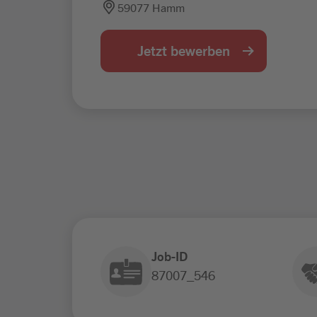
59077 Hamm
Jetzt bewerben
Job-ID
87007_546